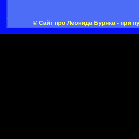
© Сайт про Леонида Буряка - при 