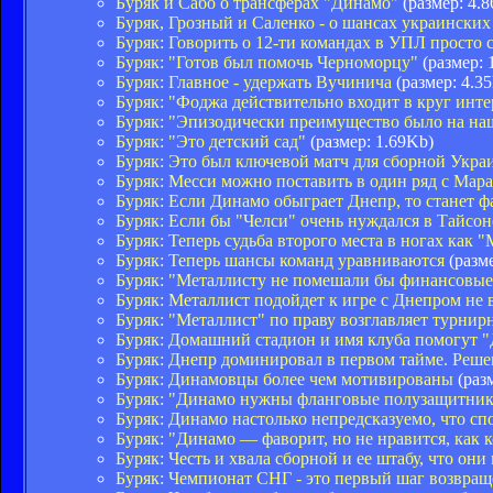
Буряк и Сабо о трансферах "Динамо"
(размер: 4.
Буряк, Грозный и Саленко - о шансах украинских
Буряк: Говорить о 12-ти командах в УПЛ просто 
Буряк: "Готов был помочь Черноморцу"
(размер: 
Буряк: Главное - удержать Вучинича
(размер: 4.3
Буряк: "Фоджа действительно входит в круг инт
Буряк: "Эпизодически преимущество было на на
Буряк: "Это детский сад"
(размер: 1.69Kb)
Буряк: Это был ключевой матч для сборной Укр
Буряк: Месси можно поставить в один ряд с Мар
Буряк: Если Динамо обыграет Днепр, то станет 
Буряк: Если бы "Челси" очень нуждался в Тайсон
Буряк: Теперь судьба второго места в ногах как 
Буряк: Теперь шансы команд уравниваются
(разм
Буряк: "Металлисту не помешали бы финансовые
Буряк: Металлист подойдет к игре с Днепром не
Буряк: "Металлист" по праву возглавляет турни
Буряк: Домашний стадион и имя клуба помогут 
Буряк: Днепр доминировал в первом тайме. Реш
Буряк: Динамовцы более чем мотивированы
(раз
Буряк: "Динамо нужны фланговые полузащитни
Буряк: Динамо настолько непредсказуемо, что с
Буряк: "Динамо — фаворит, но не нравится, как к
Буряк: Честь и хвала сборной и ее штабу, что он
Буряк: Чемпионат СНГ - это первый шаг возвра