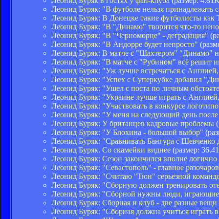
Леонид Буряк в гостях у фан-клуба
(размер: 4.81
Леонид Буряк: "В футболе нельзя принадлежать с
Леонид Буряк: В Донецке такие футболисты как 
Леонид Буряк: "В "Динамо" творится что-то нен
Леонид Буряк: "В "Черноморце" - деградация"
(ра
Леонид Буряк: "В Андорре будет непросто"
(разм
Леонид Буряк: В матче с "Шахтером" "Динамо" н
Леонид Буряк: "В матче с "Рубином" всё решит 
Леонид Буряк: "Уж лучше встречаться с Англией,
Леонид Буряк: "Успех с Суперкубке добавил "Ди
Леонид Буряк: "Ушел с поста по личным обстоят
Леонид Буряк: "Украине лучше играть с Англией,
Леонид Буряк: "Участвовать в конкурсе логоти
Леонид Буряк: "У меня на следующий день после м
Леонид Буряк: У британцев кадровые проблемы
(
Леонид Буряк: "У Блохина - большой выбор"
(раз
Леонид Буряк: "Сравнивать Бангура с Шевченко 
Леонид Буряк. Со скамейки виднее
(размер: 36.4
Леонид Буряк: Сезон закончился вполне логично
Леонид Буряк: "Севастополь" - главное разочаро
Леонид Буряк: "Считаю "Тюн" серьезной команд
Леонид Буряк: "Сборную должен тренировать от
Леонид Буряк: "Сборной нужны люди, играющие
Леонид Буряк: Сборная и клуб - две разные вещи
Леонид Буряк: "Сборная должна учиться играть в