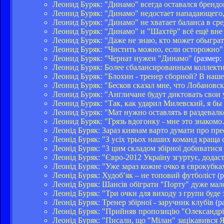
Леонид Буряк: "Динамо" всегда оставался брендом
Леонид Буряк: "Динамо" недостает нападающего,
Леонид Буряк: "Динамо" не хватает баланса в ср
Леонид Буряк: "Динамо" и "Шахтёр" всё ещё вне
Леонид Буряк: "Даже не знаю, кто может обыгра
Леонид Буряк: "Чистить можно, если осторожно"
Леонид Буряк: "Чернат нужен "Динамо"
(размер:
Леонид Буряк: Более сбалансированным коллект
Леонид Буряк: "Блохин - тренер сборной? В наше
Леонид Буряк: "Бесков сказал мне, что Лобановс
Леонид Буряк: "Англичане будут диктовать свои 
Леонид Буряк: "Так, как ударил Милевский, я бы
Леонид Буряк: "Мат нужно оставлять в раздевалк
Леонид Буряк: "Грязь вдогонку - мне это знаком
Леонід Буряк: Зараз киянам варто думати про пр
Леонід Буряк: "З усіх трьох наших команд краща 
Леонід Буряк: "З цим складом збірної добиватися
Леонід Буряк: "Євро-2012 Україну згуртує, додаст
Леонід Буряк: "Уже зараз кожне очко в єврокубках
Леонід Буряк: Худоб’як – не топовий футболіст
(р
Леонід Буряк: Шансів обіграти "Порту" дуже мало
Леонід Буряк: "Три очки для виходу з групи буде 
Леонід Буряк: Тренер збірної - заручник клубів
(р
Леонід Буряк: "Прийняв пропозицію "Олександрі
Леонід Буряк: "Писали, що "Мілан" зацікавився Я