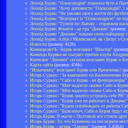
Леонід Буряк: "Олександрія" повинна бути в Прем
Леонід Буряк: "Хочу допомогти "Олександрії", і з
Леонід Буряк: "Не уявляю свого життя без футбо
Леонід Буряк: "Контракт із "Олександрією" не пі
Леонід Буряк: "Гуляти по Львову – справжня нас
Леонід Буряк: Фланги - це гра "Динамо"
(размер:
Леонід Буряк: "Динамо" покаже свою найкращу 
Леонід Буряк: Алієв і Мілевський, як і Безус з Се
Новости
(размер: 412b)
КоммерсантЪ - Буряк возглавит "Шахтер"
(размер
Команда Буряка не сыграет против клуба Хиддин
Киевское "Динамо" сегодня возглавят Буряк и Б
Карта сайта
(размер: 456b)
“Ильичевец” возглавит Буряк или Яремченко?
(ра
Игорь Суркис: "За кампанию по Калиниченко Бур
Игорь Суркис: "Сабо и Буряк - не функционеры"
Игорь Суркис: "Мне надоели сказки Сабо и Буряк
Игорь Суркис: "Мне надоели сказки Сабо и Буряк
Игорь Суркис: "Буряк захотел устроить себе PR"
(
Игорь Суркис: "Буряк уже не работает в Динамо"
Игорь Суркис: "Будем освобождать от работы Саб
Игорь Суркис: "Базилевич, Сабо и Буряк будут ис
Игорь Буряк: В матче с Полтавой все стояли друг 
Игорь Буряк: То, что Буковина на последнем мест
Игорь Буряк – игрок "Таврии"
(размер: 1.45Kb)