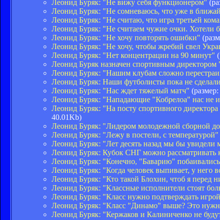
Леонид Буряк: "Не вижу себя функционером"
(ра
Леонид Буряк: "Не сомневаюсь, что уже в ближа
Леонид Буряк: "Не считаю, что игра третьей ком
Леонид Буряк: "Не считаем чужие очки. Хотели бр
Леонид Буряк: "Не хочу повторять ошибки"
(разм
Леонид Буряк: "Не хочу, чтобы жребий свел Укра
Леонид Буряк: "Нет концентрации на 90 минут"
(
Леонид Буряк назначен спортивным директором
Леонид Буряк: "Нашим клубам сложно перестраив
Леонид Буряк: Наши футболисты пока не сделали
Леонид Буряк: "Нас ждет тяжелый матч"
(размер:
Леонид Буряк: "Нападающие "Кобрелоа" нас не 
Леонид Буряк: "На посту спортивного директора
40.01Kb)
Леонид Буряк: "Лидером молодежной сборной д
Леонид Буряк: "Лежу в постели, с температурой"
Леонид Буряк: "Лет десять назад мы бы увидели 
Леонид Буряк: Кубок СНГ можно рассматривать 
Леонид Буряк: "Конечно, "Баварию" побаивались.
Леонид Буряк: "Когда человек выпивает, у него в
Леонид Буряк: "Кто такой Блохин, чтоб я перед 
Леонид Буряк: "Классные исполнители стоят бол
Леонид Буряк: "Класс нужно подтверждать игро
Леонид Буряк: "Класс "Динамо" выше? Это нужно
Леонид Буряк: "Кержаков и Калиниченко не буду