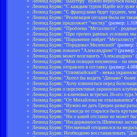
Леонид Буряк: "Шахтеру" нужно вернуться назад
Леонид Буряк: "С каждым туром Идейе все хуже 
Леонид Буряк: "С французами будет труднее, чем
Леонид Буряк: "Реализация сегодня была не такая
Леонид Буряк продолжает "чистку"
(размер: 1.31
Леонид Буряк: "Проблема "Металлиста" - родные
Леонид Буряк: "При прочих равных условиях мы
Леонид Буряк: "Поражение пойдет "Металлисту" 
Леонид Буряк: "Порадовал Милевский"
(размер: 
Леонид Буряк покинет "Александрию"?
(размер: 
Леонид Буряк может возглавить "Александрию"
(
Леонид Буряк: "Моя позиция неизменна – на ино
Леонид Буряк отправлен в отставку
(размер: 4.08
Леонид Буряк: "Олимпийский" - мекка украинско
Леонид Буряк: "Хотел бы видеть "Динамо" более
Леонид Буряк: "Хочу извиниться перед болельщ
Леонид Буряк о перспективах украинских клубо
Леонид Буряк: о ключевых встречах 26-ого тура
Леонид Буряк: "От Михайлова не отказываемся"
Леонид Буряк: "Нужно не дать Греции разыграть
Леонид Буряк: "Никогда не старался быть крутым
Леонид Буряк: "Ни о какой отставке не может бы
Леонид Буряк: "Несдержанность Шевченко застав
Леонид Буряк: "Несмачный отправился на медосм
Леонид Буряк: Необходимо восстанавливать "Ди