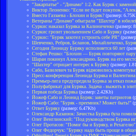
"Закарпатье" - "Динамо" 1:2. Как Буряк с заменой
Виктор Леоненко: "Если не будет покупок, "Алек
Вместо Газзаева - Блохин и Буряк?
(размер: 6.75K
Ветераны "Динамо" обыграли "Шахтер" в юбиле
Суркис наказал Буряка за Калиниченко
(размер: 8
Суркис грозит увольнением Сабо и Буряку
(разме
Суркис: "Буряк захотел устроить себе PR"
(размер
Шевченко, Ребров, Бєланов, Михайличенко, Буряк
Сегодня Леониду Буряку исполняется 60 лет
(раз
Стефан Решко: "Блохин — Буряк повторяют пар
Шаран покинул Александрию. Буряк на его мест
"Шахтер" отрицает интерес к Буряку
(размер: 1.8
Сабо, Базилевич та Буряк відмовились коментува
Пресс-конференция Леонида Буряка и Валентина
Премьер-лига предупредила Буряка за отказ пож
Полуфабрикат для Буряка. Задача - выжить в элит
Первая победа Буряка
(размер: 2.42Kb)
Йожеф Сабо и Леонид Буряк: заветы патриотов
(р
Йожеф Сабо: "Буряк - преемник? Может быть!"
(р
Ответ Буряку
(размер: 6.47Kb)
Олександр Казанюк: Зачистка Буряка була помил
Олег Венглинский: "Под руководством Буряка и
Олег Протасов: "Помог бы и Буряку, и Рехагелю"
Олег Федорчук: "Буряку надо быть проще в обще
Офіційно! Леонід Буряк та ПФК "Олександрія" 