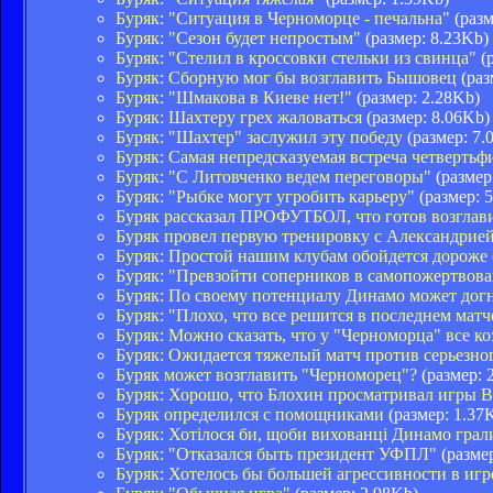
Буряк: "Ситуация в Черноморце - печальна"
(разм
Буряк: "Сезон будет непростым"
(размер: 8.23Kb)
Буряк: "Стелил в кроссовки стельки из свинца"
(р
Буряк: Сборную мог бы возглавить Бышовец
(раз
Буряк: "Шмакова в Киеве нет!"
(размер: 2.28Kb)
Буряк: Шахтеру грех жаловаться
(размер: 8.06Kb)
Буряк: "Шахтер" заслужил эту победу
(размер: 7.
Буряк: Самая непредсказуемая встреча четвертьф
Буряк: "С Литовченко ведем переговоры"
(размер
Буряк: "Рыбке могут угробить карьеру"
(размер: 
Буряк рассказал ПРОФУТБОЛ, что готов возглав
Буряк провел первую тренировку с Александрие
Буряк: Простой нашим клубам обойдется дороже
Буряк: "Превзойти соперников в самопожертвов
Буряк: По своему потенциалу Динамо может дог
Буряк: "Плохо, что все решится в последнем матч
Буряк: Можно сказать, что у "Черноморца" все к
Буряк: Ожидается тяжелый матч против серьезно
Буряк может возглавить "Черноморец"?
(размер: 
Буряк: Хорошо, что Блохин просматривал игры В
Буряк определился с помощниками
(размер: 1.37
Буряк: Хотілося би, щоби вихованці Динамо грал
Буряк: "Отказался быть президент УФПЛ"
(размер
Буряк: Хотелось бы большей агрессивности в иг