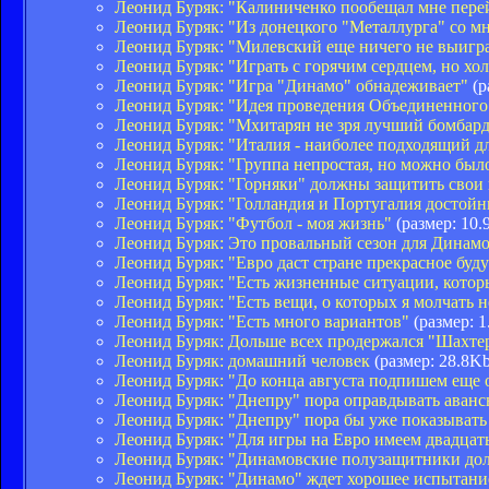
Леонид Буряк: "Калиниченко пообещал мне пере
Леонид Буряк: "Из донецкого "Металлурга" со мн
Леонид Буряк: "Милевский еще ничего не выигр
Леонид Буряк: "Играть с горячим сердцем, но хо
Леонид Буряк: "Игра "Динамо" обнадеживает"
(р
Леонид Буряк: "Идея проведения Объединенного
Леонид Буряк: "Мхитарян не зря лучший бомбар
Леонид Буряк: "Италия - наиболее подходящий д
Леонид Буряк: "Группа непростая, но можно был
Леонид Буряк: "Горняки" должны защитить свои
Леонид Буряк: "Голландия и Португалия достойн
Леонид Буряк: "Футбол - моя жизнь"
(размер: 10.
Леонид Буряк: Это провальный сезон для Динам
Леонид Буряк: "Евро даст стране прекрасное буд
Леонид Буряк: "Есть жизненные ситуации, кото
Леонид Буряк: "Есть вещи, о которых я молчать н
Леонид Буряк: "Есть много вариантов"
(размер: 1
Леонид Буряк: Дольше всех продержался "Шахте
Леонид Буряк: домашний человек
(размер: 28.8Kb
Леонид Буряк: "До конца августа подпишем еще 
Леонид Буряк: "Днепру" пора оправдывать аванс
Леонид Буряк: "Днепру" пора бы уже показывать
Леонид Буряк: "Для игры на Евро имеем двадцат
Леонид Буряк: "Динамовские полузащитники дол
Леонид Буряк: "Динамо" ждет хорошее испытани