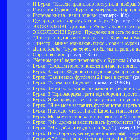
И.Буряк: "Казахи правильно поступили, выбрав
Григорий Суркис: «Буряк не «передал» сборную 
Гостевая книга - ваши отзывы
(размер: 448b)
Где продолжит карьеру Игорь Буряк?
(размер: 1.
ЭКСКЛЮЗИВ! "Динамо" и Фоджа: Буряк все отр
ЭКСКЛЮЗИВ! Буряк: "Предложения есть по все
"Днестр" подписывает контракты с Буряком и В
"Днестр": минус Маклаков, плюс Лобан и Буряк
(
Денис Ковба: "Буряк хочет, чтобы мы играли, а н
Обратная связь
(размер: 532b)
"Черноморец" ведет переговоры с Буряком ?
(раз
Буряк: "Звездам нового поколения нас не понять"
Буряк, Заваров, Федоров о предстоящем противо
Буряк: "Занимаюсь футболом 24 часа в сутки"
(ра
Буряк: "Зачем нам Ещенко?"
(размер: 3.96Kb)
Буряк: Зачем бороться за "выживание", если в ито
Буряк: З Чорноморцем грати від оборони просто 
Буряк: Я Заварову разве что могу пожелать успе
Буряк: "Я не могу заставить футболистов играть 
Буряк: Я думаю, что за Лигой Европы гнаться не
Буряк: Мы компенсировали потерянное в Молдов
Буряк: "Мы должны воспитывать футболистов"
(
Буряк: "Мы добыли трудную победу"
(размер: 1.
Буряк: Все сборные, вышедшие в плей-офф - сер
Буряк vs "Александрия": вопросы семейной "кух