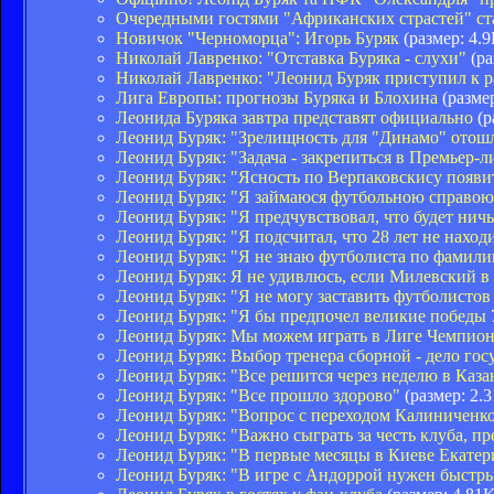
Очередными гостями "Африканских страстей" ста
Новичок "Черноморца": Игорь Буряк
(размер: 4.
Николай Лавренко: "Отставка Буряка - слухи"
(ра
Николай Лавренко: "Леонид Буряк приступил к р
Лига Европы: прогнозы Буряка и Блохина
(размер
Леонида Буряка завтра представят официально
(р
Леонид Буряк: "Зрелищность для "Динамо" отошл
Леонид Буряк: "Задача - закрепиться в Премьер-л
Леонид Буряк: "Ясность по Верпаковскису появи
Леонид Буряк: "Я займаюся футбольною справою 
Леонид Буряк: "Я предчувствовал, что будет ничь
Леонид Буряк: "Я подсчитал, что 28 лет не наход
Леонид Буряк: "Я не знаю футболиста по фамил
Леонид Буряк: Я не удивлюсь, если Милевский в 
Леонид Буряк: "Я не могу заставить футболистов
Леонид Буряк: "Я бы предпочел великие победы
Леонид Буряк: Мы можем играть в Лиге Чемпио
Леонид Буряк: Выбор тренера сборной - дело гос
Леонид Буряк: "Все решится через неделю в Каза
Леонид Буряк: "Все прошло здорово"
(размер: 2.
Леонид Буряк: "Вопрос с переходом Калиниченк
Леонид Буряк: "Важно сыграть за честь клуба, п
Леонид Буряк: "В первые месяцы в Киеве Екатер
Леонид Буряк: "В игре с Андоррой нужен быстр