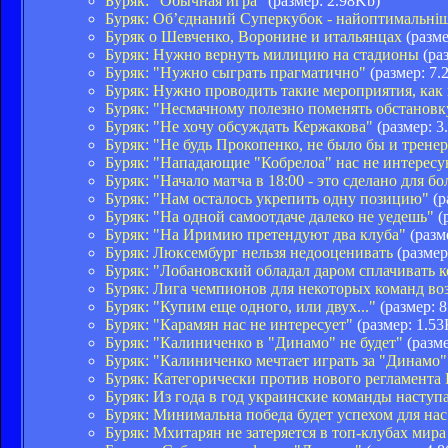
Буряк: "Обычная игра"
(размер: 2.98Kb)
Буряк: Об’єднаний Суперкубок - найоптимальніш
Буряк о Шевченко, Воронине и итальянцах
(разме
Буряк: Нужно вернуть милицию на стадионы
(раз
Буряк: "Нужно сыграть прагматично"
(размер: 7.
Буряк: Нужно проводить такие мероприятия, как
Буряк: "Несмачному полезно поменять обстановк
Буряк: "Не хочу обсуждать Кержакова"
(размер: 3
Буряк: "Не будь Прокопенко, не было бы и трене
Буряк: "Нападающие "Кобрелоа" нас не интерес
Буряк: "Начало матча в 18:00 - это сделано для б
Буряк: "Нам осталось укрепить одну позицию"
(р
Буряк: "На одной самоотдаче далеко не уедешь"
(
Буряк: "На Иримию претендуют два клуба"
(разм
Буряк: Люксембург нельзя недооценивать
(размер
Буряк: "Лобановский обладал даром сплачивать 
Буряк: Лига чемпионов для некоторых команд воз
Буряк: "Купим еще одного, или двух..."
(размер: 
Буряк: "Карамян нас не интересует"
(размер: 1.53
Буряк: "Калиниченко в "Динамо" не будет"
(разме
Буряк: "Калиниченко мечтает играть за "Динамо"
Буряк: Категорически против нового регламента
Буряк: Из года в год украинские команды наступ
Буряк: Минимальна победа будет успехом для нас
Буряк: Мхитарян не затеряется в топ-клубах мира