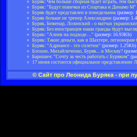
Буряк: Чем больше сборная будет играть, тем быс
Буряк: "Будут новички из Спартака и Динамо М"
Буряк будет представлен в понедельник
(размер: 
Буряк больше не тренер Александрии
(размер: 1.
Буряк, Беженар, Лозинский - о матчах украинск
Буряк: Без иностранцев наши гранды будут выгл
Буряк: "Алиев на подходе…"
(размер: 16.93Kb)
Буряк: Такие деньги, как в Шахтере, легионерам 
Буряк: "Адриансе - это сплетни"
(размер: 1.25Kb)
Блохин, Михайличенко, Буряк... в Москву?
(разме
Баришич: "Сочту за честь работать с Буряком"
(ра
17 июня состоится официальное представление Л
© Сайт про Леонида Буряка - при 