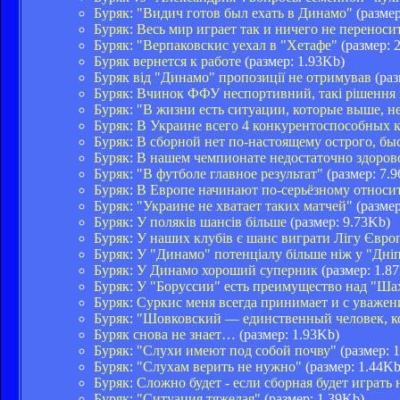
Буряк: "Видич готов был ехать в Динамо"
(размер
Буряк: Весь мир играет так и ничего не переноси
Буряк: "Верпаковскис уехал в "Хетафе"
(размер: 
Буряк вернется к работе
(размер: 1.93Kb)
Буряк від "Динамо" пропозиції не отримував
(раз
Буряк: Вчинок ФФУ неспортивний, такі рішення п
Буряк: "В жизни есть ситуации, которые выше, 
Буряк: В Украине всего 4 конкурентоспособных к
Буряк: В сборной нет по-настоящему острого, бы
Буряк: В нашем чемпионате недостаточно здоро
Буряк: "В футболе главное результат"
(размер: 7.
Буряк: В Европе начинают по-серьёзному относи
Буряк: "Украине не хватает таких матчей"
(размер
Буряк: У поляків шансів більше
(размер: 9.73Kb)
Буряк: У наших клубів є шанс виграти Лігу Євро
Буряк: У "Динамо" потенціалу більше ніж у "Дніп
Буряк: У Динамо хороший суперник
(размер: 1.8
Буряк: У "Боруссии" есть преимущество над "Ша
Буряк: Суркис меня всегда принимает и с уваже
Буряк: "Шовковский — единственный человек, к
Буряк снова не знает…
(размер: 1.93Kb)
Буряк: "Слухи имеют под собой почву"
(размер: 
Буряк: "Слухам верить не нужно"
(размер: 1.44Kb
Буряк: Сложно будет - если сборная будет играть
Буряк: "Ситуация тяжелая"
(размер: 1.39Kb)