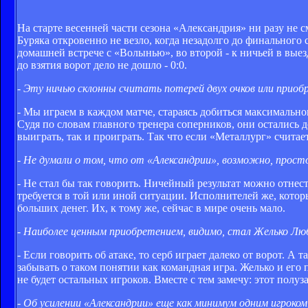
На старте весенней части сезона «Александрия» ни разу не 
Буряка откровенно не везло, когда незадолго до финального
домашней встрече с «Волынью», во второй - к ничьей в вы
до взятия ворот дело не дошло - 0:0.
- Эту ничью склонны считать потерей двух очков или приоб
- Мы играем в каждом матче, стараясь добиться максимально
Судя по словам главного тренера соперников, они остались д
выиграть, так и проиграть. Так что если «Металлург» счита
- Не думали о том, что от «Александрии», возможно, прост
- Не стал бы так говорить. Ничейный результат можно отнест
требуется в той или иной ситуации. Исполнителей же, кото
больших денег. Их, к тому же, сейчас в мире очень мало.
- Наиболее ценным приобретением, видимо, стал Желько Лю
- Если говорить об атаке, то серб играет далеко от ворот. А
забывать о таком понятии как командная игра. Желько и его
не будет остальных игроков. Вместе с тем замечу: этот полу
- Об усилении «Александрии» еще как минимум одним игроком