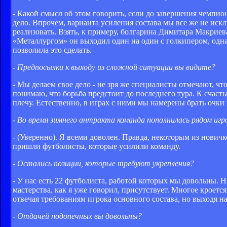
- Какой смысл об этом говорить, если до завершения чемпио
дело. Впрочем, варианта усиления состава мы все же не иск
реализовать. Взять, к примеру, болгарина Димитара Макриев
«Металлургом» он выходил один на один с голкипером, одна
позволила это сделать.
- Предпосылки к выходу из сложной ситуации вы видите?
- Мы делаем свое дело - не зря же специалисты отмечают, чт
понимаю, что борьба предстоит до последнего тура. К счасть
плечу. Естественно, в играх с ними мы намерены брать очки 
- Во время зимнего антракта команда пополнилась рядом игр
- (Уверенно). Я всеми доволен. Правда, некоторым из нови
пришли футболисты, которые усилили команду.
- Остались позиции, которые требуют укрепления?
- У нас есть 22 футболиста, работой которых мы довольны. 
мастерства, как я уже говорил, присутствует. Многое кроетс
отвечая требованиям игрока основного состава, но выходя на
- Отдачей подопечных вы довольны?