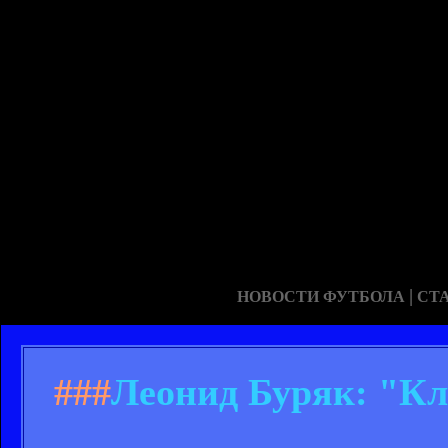
|
НОВОСТИ ФУТБОЛА
СТ
###
Леонид Буряк: "Кл