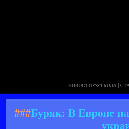
|
НОВОСТИ ФУТБОЛА
СТ
###
Буряк: В Европе на
укра