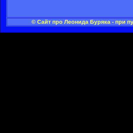
© Сайт про Леонида Буряка - при 