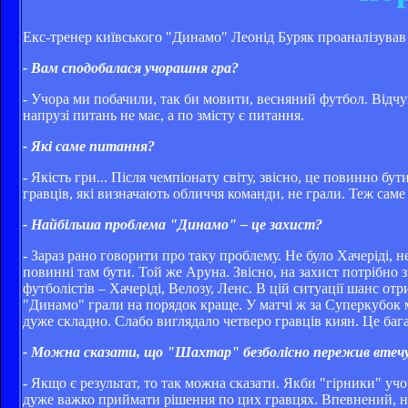
Екс-тренер київського "Динамо" Леонід Буряк проаналізував
- Вам сподобалася учорашня гра?
- Учора ми побачили, так би мовити, весняний футбол. Відчу
напрузі питань не має, а по змісту є питання.
- Які саме питання?
- Якість гри... Після чемпіонату світу, звісно, це повинно б
гравців, які визначають обличчя команди, не грали. Теж саме
- Найбільша проблема "Динамо" – це захист?
- Зараз рано говорити про таку проблему. Не було Хачеріді, н
повинні там бути. Той же Аруна. Звісно, на захист потрібно з
футболістів – Хачеріді, Велозу, Ленс. В цій ситуації шанс от
"Динамо" грали на порядок краще. У матчі ж за Суперкубок м
дуже складно. Слабо виглядало четверо гравців киян. Це бага
- Можна сказати, що "Шахтар" безболісно пережив втечу 
- Якщо є результат, то так можна сказати. Якби "гірники" учо
дуже важко приймати рішення по цих гравцях. Впевнений, ні