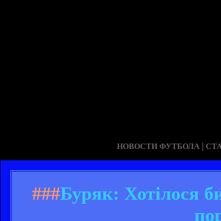
|
НОВОСТИ ФУТБОЛА
СТ
###
Буряк: Хотілося б
по