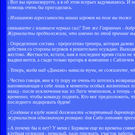
- Вот вы иронизируете, а я об этом всерьез задумываюсь. И 
помощь очень бы пригодилась.
- Излишнюю агрессивность ваших игроков на поле вы тоже
связываете с влиянием черных сил? Тот же Гавранчич - доб
Журналисты предположили, что именно по этой причине вы 
- Определение состава - прерогатива тренера, которая далеко
действия со стороны игроков я решительно осуждаю. Выходя 
жестоко. Жесткости, кстати, нам в последнее время стало не х
выдвигаются, а сзади только вратарь в компании с Сабличем 
- Теперь, когда над «Динамо» нависли тучи, не сожалеете, 
- Честно говоря, мне в ту пору не очень-то хотелось возвращ
напоминающая о себе лишь в моменты особых жизненных пот
назад - после исключения нас из Лиги чемпионов, а теперь - 
временно, чтобы команду поднять. Кто мог предположить, чт
последнего лидировать будем!
- Создание в клубе новой должности «спортивный директор»
журналистов однозначную реакцию: для Сабо готовят прее
- А почему бы и нет? У меня с Буряком еще во времена сов
клубная селекция - немалый, надо признать, участок работы.