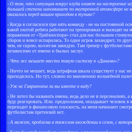
- О том, что ситуация вокруг клуба влияет на настроение иг
большей степени напоминает по внутренней атмосфере не ко
оказалось перед вашим приходом в тупике?
- Когда я согласился при нять команду - не на постоянной ос
какой охотой ребята работают на тренировках и выходят на
поражения от «Трабзонспора» стал для нас большим стимулом.
сборов и вовсе испарилась. То один игрок захандрит, то друг
чем, не скрою, коллегам завидую. Там тренер с футболистам
независимо от имени и былых заслуг.
- Что же мешает ввести такую систему в «Динамо»?
- Ничто не мешает, ведь штрафная шкала существует у нас не
приходилось. Но тут, словно по мановению волшебной палочк
- Уж не Гавранчича ли вы имеете в виду?
- Не хотел бы называть имена, ведь дело не в персоналиях, а
буду реагировать. Или. предположим, опаздывает человек в к
переходит в финансовую плоскость, на меня начинают смотре
футболистам претензий нет.
- А может, проблема в тяжелом вхождении в сезон, с кото