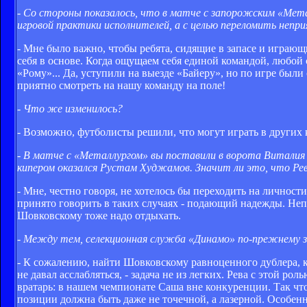
- Со стороны показалось, что в матче с запорожским «Мет
игровой практики исполнителей, а с целью переломить непр
- Мне было важно, чтобы ребята, сидящие в запасе и играющ
себя в основе. Когда ощущаем себя единой командой, любой
«Рому»... Да, уступили на выезде «Байеру», но по игре были
приятно смотреть на нашу команду на поле!
- Что же изменилось?
- Возможно, футболисты решили, что могут играть в других к
- В матче с «Металлургом» вы поставили в ворота Виталия Р
кипером оказался Рустам Худжамов. Значит ли это, что Рев
- Мне, честно говоря, не хотелось бы переходить на лично
принято говорить в таких случаях - подающий надежды. Неп
Шовковскому тоже надо отдыхать.
- Между тем, селекционная служба «Динамо» по-прежнему з
- К сожалению, найти Шовковскому равноценного дублера, 
не давал асслабляться, - задача не из легких. Рева с этой ро
вратарь: в нашем чемпионате Саша вне конкуренции. Так что
позиции должна быть даже не точечной, а лазерной. Особенн