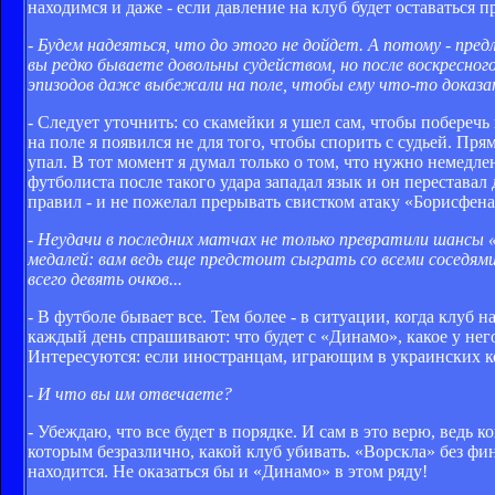
находимся и даже - если давление на клуб будет оставаться 
- Будем надеяться, что до этого не дойдет. А потому - пре
вы редко бываете довольны судейством, но после воскресног
эпизодов даже выбежали на поле, чтобы ему что-то доказать
- Следует уточнить: со скамейки я ушел сам, чтобы поберечь
на поле я появился не для того, чтобы спорить с судьей. Пр
упал. В тот момент я думал только о том, что нужно немедле
футболиста после такого удара западал язык и он переставал
правил - и не пожелал прерывать свистком атаку «Борисфена
- Неудачи в последних матчах не только превратили шансы «
медалей: вам ведь еще предстоит сыграть со всеми соседя
всего девять очков...
- В футболе бывает все. Тем более - в ситуации, когда клуб 
каждый день спрашивают: что будет с «Динамо», какое у него
Интересуются: если иностранцам, играющим в украинских ком
- И что вы им отвечаете?
- Убеждаю, что все будет в порядке. И сам в это верю, ведь
которым безразлично, какой клуб убивать. «Ворскла» без ф
находится. Не оказаться бы и «Динамо» в этом ряду!