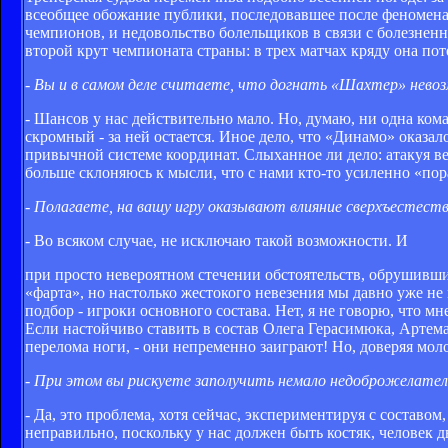
всеобщее обожание публики, последовавшее после феномена
чемпионов, и недовольство болельщиков в связи с болезнен
второй крут чемпионата страны: в трех матчах кряду она пот
- Вы и в самом деле считаете, что догнать «Шахтер» невоз
- Шансов у нас действительно мало. Но, думаю, ни одна кома
скромный - за ней остается. Иное дело, что «Динамо» оказал
привычной системе координат. Слыханное ли дело: атакуя ве
больше склоняюсь к мысли, что с нами кто-то усиленно «пор
- Полагаете, на вашу игру оказывают влияние сверхъестест
- Во всяком случае, не исключаю такой возможности. И
при просто невероятном стечении обстоятельств, обрушивших
«фарта», но настолько жестокого невезения мы давно уже не 
подбор - игроки основного состава. Нет, я не говорю, что м
Если настойчиво ставить в состав Олега Герасимюка, Артем
перелома ноги, - они непременно заиграют! Но, доверяя молод
- При этом вы рискуете заполучить немало недоброжелателе
- Да, это проблема, хотя сейчас, экспериментируя с составо
неправильно, поскольку у нас должен быть костяк, человек д