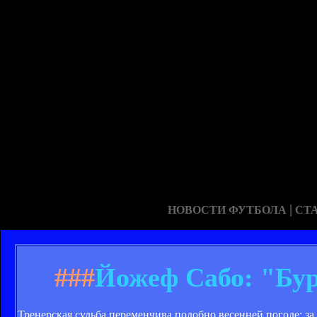
|
НОВОСТИ ФУТБОЛА
СТ
###
Йожеф Сабо: "Бур
Тренерская судьба переменчива подобно весенней погоде: за