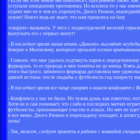
- Если бы этой зимой мы ошиблись с программой также, как 
уступали инициативу противнику. Но всплеск-то у нас именн
отдачи мне не в чем их упрекнуть. Диого Ринкон, вышедший 
сезоне! Никто ведь не знает, что нам пришлось на базу
«скорую» вызывать. У него с поджелудочной железой серьез
выпускать его с первых минут!
- В последнее время линия атаки «Динамо» выглядит неубеди
доверие к Милевскому, которого прошлой осенью критиковал
- Главное, что мне удалось подтянуть парня к определенному
форвардов, то ее природа и мне понятна не до конца. Взять 
этого быстрого, забивного форварда доставляла мне удоволь
давней истины: после свадьбы у футболиста год попросту вы
- В последнее время все чаще говорят о вашем конфликте с Ве
- Конфликта у нас не было. Но чужая душа, как известно, пот
Хотя он и сам понимает, что слабо в последних матчах играе
футболисты, принимающие участие в атаках. Но мяч не идет 
и все мимо. Диого Ринкон в перекладину попадает, в штангу,
силы!
- Так, может, следует привлечь к работе с командой специа