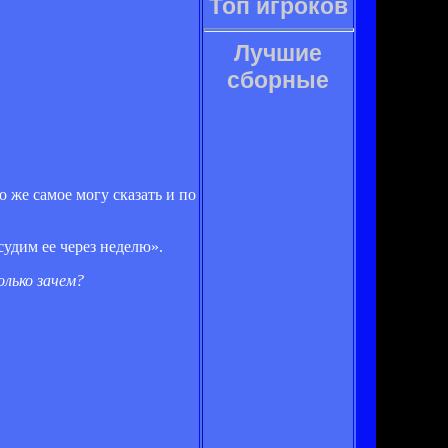
Топ игроков
Лучшие
сборные
о же самое могу сказать и по
судим ее через неделю».
олько зачем?