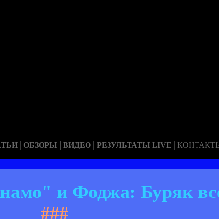
|
|
|
|
АТЬИ
ОБЗОРЫ
ВИДЕО
РЕЗУЛЬТАТЫ LIVE
КОНТАКТ
мо" и Фоджа: Буряк все
###