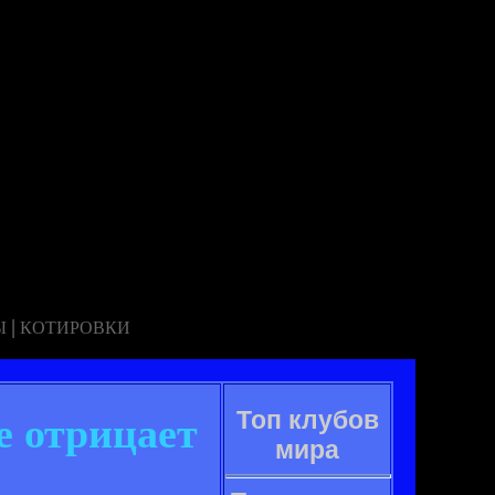
|
Ы
КОТИРОВКИ
Топ клубов
 отрицает
мира