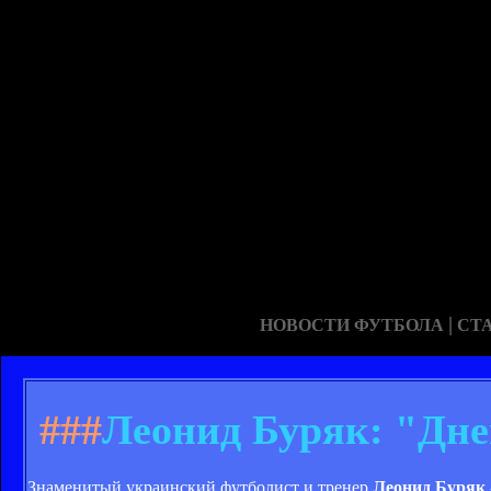
|
НОВОСТИ ФУТБОЛА
СТ
###
Леонид Буряк: "Дне
Знаменитый украинский футболист и тренер
Леонид Буряк