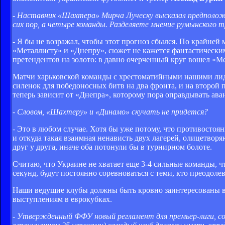
- Наставник «Шахтера» Мирча Луческу высказал предположе
сих пор, а четыре команды. Разделяете мнение румынского 
- Я бы не возражал, чтобы этот прогноз сбылся. По крайней
«Металлисту» и «Днепру», сюжет не кажется фантастическим.
претендентов на золото: в давно очерченный круг вошел «М
Матчи харьковской команды с хрестоматийными нашими лиде
силенок для победоносных битв на два фронта, и на второй 
теперь зависит от «Днепра», которому пора оправдывать ава
- Словом, «Шахтеру» и «Динамо» скучать не придется?
- Это в любом случае. Хотя бы уже потому, что противостоя
и откуда такая взаимная ненависть двух лагерей, олицетвор
друг у друга, иначе оба потонули бы в турнирном болоте.
Считаю, что Украине не хватает еще 3-4 сильные команды, ч
секунд, будут постоянно соревноваться с теми, кто преодоле
Наши ведущие клубы должны быть кровно заинтересованы в
выступлениям в еврокубках.
- Утвержденный ФФУ новый регламент для премьер-лиги, сог