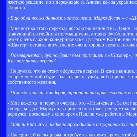
жесткое решение, но я переживаю за Алиева как за украинск
сборной.
- Еще одна неожиданность этого лета: Марко Девич – в «Ш
- Мне логика этого перехода абсолютно непонятна. Девич - 
атакующий из глубины полузащитник, а таких футболистов в
будет очень сложно конкурировать с Дугласом Костой или А
«Шахтер» оставил впечатление очень хорошо укомплектован
- Поговаривают, будто Девич был приглашен в «Шахтер», ч
Как вам такая версия?
- Не думаю, что ее стоит обсуждать всерьез. В конце концов
со временем либо будет благодарить судьбу, либо признает 
собственного желания.
- Помимо записных лидеров, традиционно привлекающих все
- Мне кажется, в первую очередь, это «Ильичевец». За счет
теперь, когда в Мариуполь пришел опытный тренер Николай 
вернулся, поскольку в свое время Павлов уже работал в Ма
- Матчи Euro-2012, недавно проходившие на украинских ста
- Наверное, болельщикам потребуется какое-то время, чтоб