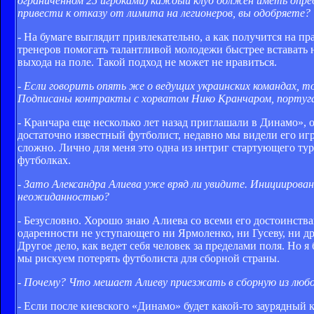
ограниченном 25 игроками) каждый клуб должен иметь опред
привести к отказу от лимита на легионеров, вы одобряете?
- На бумаге выглядит привлекательно, а как получится на п
тренеров помогать талантливой молодежи быстрее вставать н
выхода на поле. Такой подход не может не нравиться.
- Если говорить опять же о ведущих украинских командах,
Подписаны контракты с хорватом Нико Кранчаром, португаль
- Кранчара еще несколько лет назад приглашали в Динамо», о
достаточно известный футболист, недавно мы видели его игр
сложно. Лично для меня это одна из интриг стартующего ту
футболках.
- Зато Александра Алиева уже вряд ли увидите. Иницииров
неожиданностью?
- Безусловно. Хорошо знаю Алиева со всеми его достоинств
одаренности не уступающего ни Ярмоленко, ни Гусеву, ни др
Другое дело, как ведет себя человек за пределами поля. Но я
мы рискуем потерять футболиста для сборной страны.
- Почему? Что мешает Алиеву приезжать в сборную из любог
- Если после киевского «Динамо» будет какой-то заурядный