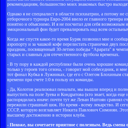
рекомендациям, большинство моих знакомых быстро выходят 
Однако я не специалист в области психиатрии, а потому не 
отборочного турнира Евро-2004 ввело ее главного тренера им
понятно и объяснимо. И я не посчитал для себя возможным и
эмоциональный фон будет превалировать над всем остальны
Когда же спустя какое-то время Буряк позвонил мне и сообщ
аэропорту и за чашкой кофе перелистать странички двух пос
праздник, посвященный 30-летию победы "Арарата" в чемпио
старых и славных для отечественного футбола временах.
- В ту пору в каждой республике были очень хорошие команды
только у героев того сезона, - говорит мой собеседник, и мн
тот финал Кубка в Лужниках, где его с Олегом Блохиным с
времени при счете 1:0 в пользу их команды.
- Да, Колотов реализовал пенальти, мы вышли вперед и пол
выпустить на поле Зуева и Кондратова (кто знает, когда еще
распорядилась иначе: почти тут же Леван Иштоян сравнял сч
пережили страшный шок. Но время - всему лекарство. И сегод
СССР, которую возглавляет Никита Павлович Симонян. Этот 
высшему достижению в истории клуба.
- Похоже, вы сочетаете приятное с полезным. Ведь смена 