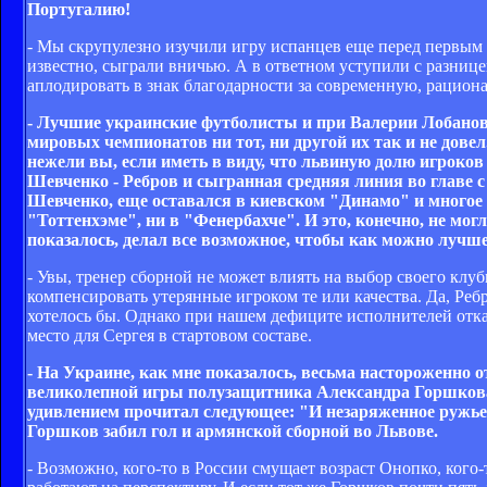
Португалию!
- Мы скрупулезно изучили игру испанцев еще перед первым м
известно, сыграли вничью. А в ответном уступили с разницей
аплодировать в знак благодарности за современную, рациона
- Лучшие украинские футболисты и при Валерии Лобановс
мировых чемпионатов ни тот, ни другой их так и не довел
нежели вы, если иметь в виду, что львиную долю игроко
Шевченко - Ребров и сыгранная средняя линия во главе 
Шевченко, еще оставался в киевском "Динамо" и многое о
"Тоттенхэме", ни в "Фенербахче". И это, конечно, не могл
показалось, делал все возможное, чтобы как можно лучш
- Увы, тренер сборной не может влиять на выбор своего клуб
компенсировать утерянные игроком те или качества. Да, Ребр
хотелось бы. Однако при нашем дефиците исполнителей отказ
место для Сергея в стартовом составе.
- На Украине, как мне показалось, весьма настороженно 
великолепной игры полузащитника Александра Горшкова, 
удивлением прочитал следующее: "И незаряженное ружье од
Горшков забил гол и армянской сборной во Львове.
- Возможно, кого-то в России смущает возраст Онопко, кого