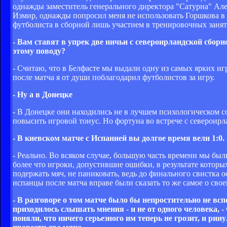
однажды заместитель генерального директора "Сатурна" Алек
Измир, однажды попросил меня не использовать Горшкова в 
футболиста в сборной лишь участием в тренировочных занят
- Вам ставят в упрек две ничьи с североирландской сборн
этому поводу?
- Считаю, что в Белфасте мы выдали одну из самых ярких иг
после матча я от души поблагодарил футболистов за игру.
- Ну а в Донецке
- В Донецке они находились не в лучшем психологическом с
повысить игровой тонус. Но фортуна во встрече с североирла
- В киевском матче с Испанией вы долгое время вели 1:0.
- Реально. Во всяком случае, большую часть времени мы был
более что игроки, допустившие ошибки, в результате котор
подержать мяч, не паниковать, ведь до финального свистка 
испанцы после матча вправе были сказать то же самое о свое
- В разговоре о том матче было бы непростительно не вс
приходилось слышать мнения - и не от одного человека, 
поняли, что ничего серьезного им теперь не грозит, и р