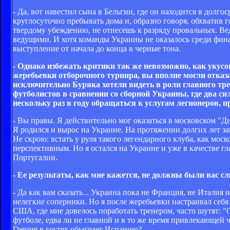
- Да, вот навестил сына в Бельгии, где он находится в дол
круглосуточно пребывать дома и, образно говоря, обхватив 
твердому убеждению, не отнесешь к разряду провальных. Ве
ведущими. И хотя команды Украины не оказалось среди фина
выступление от начала до конца в черные тона.
- Однако избежать критики так же невозможно, как укусов
жеребьевки отборочного турнира, вы вполне могли отказа
исключительно Буряка хотели видеть в роли главного тре
футболистов в сравнении со сборной Украины, где два 
нескольку раз в году обращаться к услугам легионеров,
- Вы правы. Я действительно мог оказаться в московском "Ди
Я родился и вырос на Украине. На протяжении долгих лет за
Не скрою: встать у руля такого легендарного клуба, как мос
перспективным. Но я остался на Украине и уже в качестве г
Португалии.
- Ее результаты, как мне кажется, не должны были вас с
- Да как вам сказать... Украина пока не Франция, не Италия 
нелегкие соперники. Но я после жеребьевки настраивал себя 
США, где мне довелось поработать тренером, часто шутят: "
футболе, едва ли не главной и в то же время привлекающей ч
Греция в гостях обыграет Испанию?