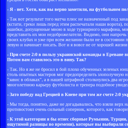
- Я - нет. Хотя, как вы верно заметили, на футбольном по
- Так вот результат того матча плюс не назначенный под зан
(кстати, греки лишь перед этим распечатали наши ворота), п
ошибки, допущенные мною в ходе турнирного марафона, мог
представить их мои недоброжелатели. Видимо, они напрочь 
своих клубах и уже при всем желании были не в состоянии по
левую и начинает писать. Вот и я вовсе не от хорошей жизн
- При счете 2:0 в пользу украинской команды в Ереване 
Потом вам ставилось это в вину. Так?
- Так. Но я же не бросил в бой плохо обученных зеленых юн
столь опытных мастеров мог предопределить злополучную ни
"завис в облаках", а в нашей штрафной столкнулись два игрок
многолетнюю карьеру футболиста и тренера подобное увиде
- Зато победу над Грецией в Киеве при том же счете 2:0 у
- Мы тогда, понятно, даже не догадывались, что взяли верх
противостоял очень сильный соперник, которого, как говори
- К этой категории я бы отнес сборные Румынии, Турции,
ощутимой разницы во времени), которые вы выбирали се