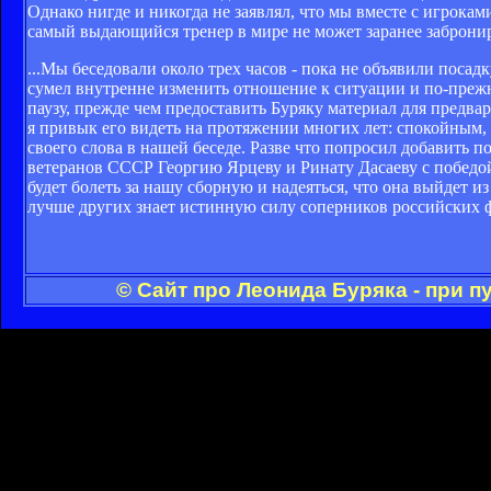
Однако нигде и никогда не заявлял, что мы вместе с игрока
самый выдающийся тренер в мире не может заранее забронир
...Мы беседовали около трех часов - пока не объявили посад
сумел внутренне изменить отношение к ситуации и по-прежн
паузу, прежде чем предоставить Буряку материал для предва
я привык его видеть на протяжении многих лет: спокойным, 
своего слова в нашей беседе. Разве что попросил добавить
ветеранов СССР Георгию Ярцеву и Ринату Дасаеву с победой
будет болеть за нашу сборную и надеяться, что она выйдет и
лучше других знает истинную силу соперников российских 
© Сайт про Леонида Буряка - при 