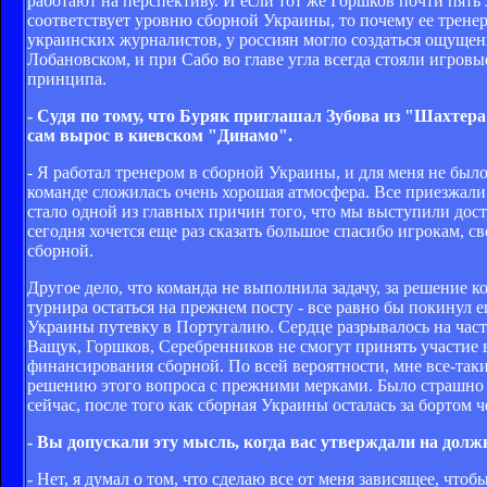
работают на перспективу. И если тот же Горшков почти пять л
соответствует уровню сборной Украины, то почему ее трене
украинских журналистов, у россиян могло создаться ощущен
Лобановском, и при Сабо во главе угла всегда стояли игров
принципа.
- Судя по тому, что Буряк приглашал Зубова из "Шахтера"
сам вырос в киевском "Динамо".
- Я работал тренером в сборной Украины, и для меня не был
команде сложилась очень хорошая атмосфера. Все приезжали
стало одной из главных причин того, что мы выступили дост
сегодня хочется еще раз сказать большое спасибо игрокам, 
сборной.
Другое дело, что команда не выполнила задачу, за решение 
турнира остаться на прежнем посту - все равно бы покинул е
Украины путевку в Португалию. Сердце разрывалось на част
Ващук, Горшков, Серебренников не смогут принять участие в
финансирования сборной. По всей вероятности, мне все-так
решению этого вопроса с прежними мерками. Было страшно о
сейчас, после того как сборная Украины осталась за бортом
- Вы допускали эту мысль, когда вас утверждали на долж
- Нет, я думал о том, что сделаю все от меня зависящее, чт