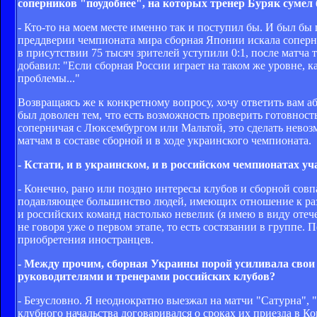
соперников "поудобнее", на которых тренер Буряк сумел
- Кто-то на моем месте именно так и поступил бы. И был бы 
преддверии чемпионата мира сборная Японии искала соперник
в присутствии 75 тысяч зрителей уступили 0:1, после матча 
добавил: "Если сборная России играет на таком же уровне, к
проблемы..."
Возвращаясь же к конкретному вопросу, хочу ответить вам 
был доволен тем, что есть возможность проверить готовност
соперничая с Люксембургом или Мальтой, это сделать нево
матчам в составе сборной и в ходе украинского чемпионата.
- Кстати, и в украинском, и в российском чемпионатах у
- Конечно, рано или поздно интересы клубов и сборной совпа
подавляющее большинство людей, имеющих отношение к разв
и российских команд настолько невелик (я имею в виду оте
не говоря уже о первом этапе, то есть состязании в группе. 
приобретения иностранцев.
- Между прочим, сборная Украины порой усиливала свои
руководителями и тренерами российских клубов?
- Безусловно. Я неоднократно выезжал на матчи "Сатурна",
клубного начальства договаривался о сроках их приезда в 