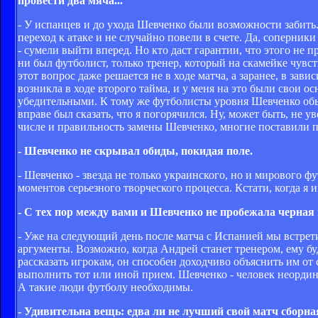
провести два мяча...
- У испанцев и до ухода Шевченко были возможности забить
переход к атаке и не случайно повели в счете. Да, соперник
- сумели выйти вперед. Но кто даст гарантии, что этого не
ни был футболист, только тренер, который на скамейке чувст
этот вопрос даже решается не в ходе матча, а заранее, в зав
возникла в ходе второго тайма, и у меня на это были свои о
убедительными. К тому же футболисты уровня Шевченко обы
вправе был сказать, что я погорячился. Ну, может быть, не ув
числе и правильность замены Шевченко, многие поставили 
- Шевченко не скрывал обиды, покидая поле.
- Шевченко - звезда не только украинского, но и мирового фу
моментов серьезного творческого процесса. Кстати, когда я 
- С тех пор между вами и Шевченко не пробежала черная
- Уже на следующий день после матча с Испанией мы встре
аргументы. Возможно, когда Андрей станет тренером, ему бу
рассказать игрокам, он способен доходчиво объяснить им от 
выполнить тот или иной прием. Шевченко - человек неордин
А такие люди футболу необходимы.
- Удивительна вещь: едва ли не лучший свой матч сборн