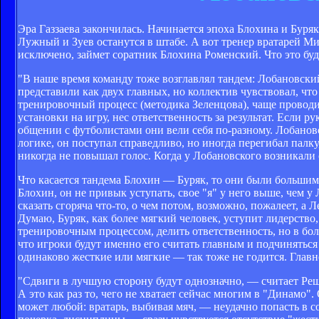
Эра Газзаева закончилась. Начинается эпоха Блохина и Буря
Лужный и Зуев останутся в штабе. А вот тренер вратарей М
исключено, займет соратник Блохина Роменский. Что это буд
"В наше время команду тоже возглавлял тандем: Лобановск
представили как двух главных, но коллектив чувствовал, ч
тренировочный процесс (методика Зеленцова), чаще проводи
установки на игру, нес ответственность за результат. Если 
общении с футболистами они вели себя по-разному. Лобанов
логике, он поступал справедливо, но иногда перегибал палк
никогда не повышал голос. Когда у Лобановского возникали
Что касается тандема Блохин — Буряк, то они были большими
Блохин, он не привык уступать, свое "я" у него выше, чем
сказать сгоряча что-то, о чем потом, возможно, пожалеет, а 
Думаю, Буряк, как более мягкий человек, уступит лидерство,
тренировочным процессом, делить ответственность, но в бол
что игроки будут именно его считать главным и подчиняться 
одинаково жесткие или мягкие — так тоже не годится. Главн
"Сдвиги в лучшую сторону будут однозначно, — считает Решк
А это как раз то, чего не хватает сейчас многим в "Динам
может любой: вратарь, выбивая мяч, — неудачно попасть в 