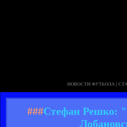
|
НОВОСТИ ФУТБОЛА
СТ
###
Стефан Решко: 
Лобановс