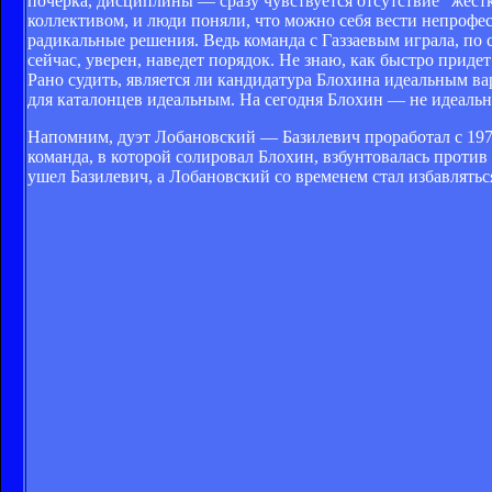
почерка, дисциплины — сразу чувствуется отсутствие "жестк
коллективом, и люди поняли, что можно себя вести непрофе
радикальные решения. Ведь команда с Газзаевым играла, по 
сейчас, уверен, наведет порядок. Не знаю, как быстро приде
Рано судить, является ли кандидатура Блохина идеальным ва
для каталонцев идеальным. На сегодня Блохин — не идеальн
Напомним, дуэт Лобановский — Базилевич проработал с 1973
команда, в которой солировал Блохин, взбунтовалась против
ушел Базилевич, а Лобановский со временем стал избавляться