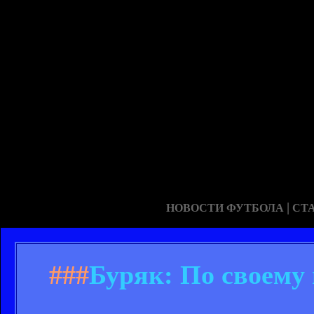
|
НОВОСТИ ФУТБОЛА
СТ
###
Буряк: По своему