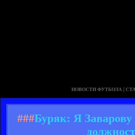
|
НОВОСТИ ФУТБОЛА
СТ
###
Буряк: Я Заварову 
должност