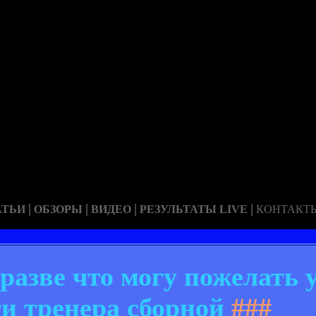
|
|
|
|
АТЬИ
ОБЗОРЫ
ВИДЕО
РЕЗУЛЬТАТЫ LIVE
КОНТАКТ
разве что могу пожелать 
и тренера сборной
###