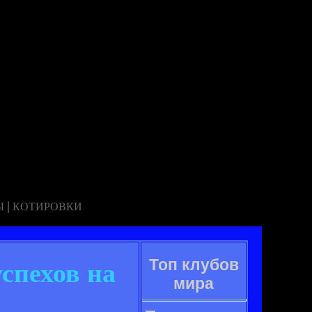
|
Ы
КОТИРОВКИ
Топ клубов
успехов на
мира