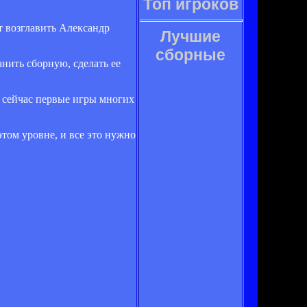
Топ игроков
т возглавить Александр
Лучшие
сборные
анить сборную, сделать ее
, сейчас первые игры многих
этом уровне, и все это нужно