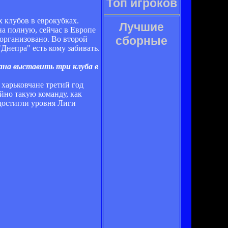
Топ игроков
 клубов в еврокубках.
Лучшие
на полную, сейчас в Европе
сборные
организовано. Во второй
Днепра" есть кому забивать.
ана выставить три клуба в
 харьковчане третий год
йно такую команду, как
достигли уровня Лиги