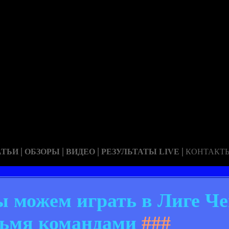
|
|
|
|
АТЬИ
ОБЗОРЫ
ВИДЕО
РЕЗУЛЬТАТЫ LIVE
КОНТАКТ
ы можем играть в Лиге Ч
ьмя командами
###