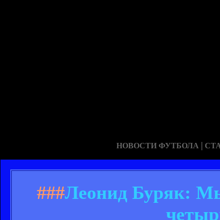
|
НОВОСТИ ФУТБОЛА
СТ
###
Леонид Буряк: М
четыр