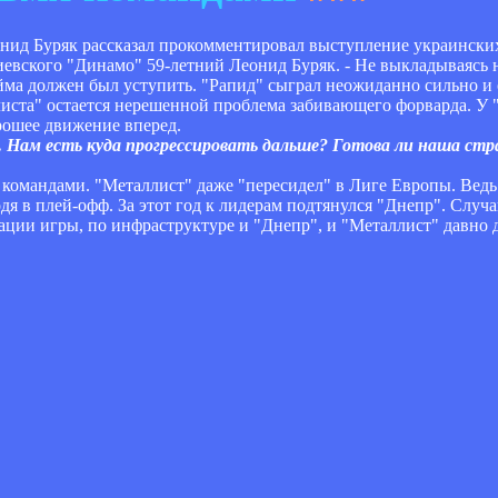
ид Буряк рассказал прокомментировал выступление украинских
иевского "Динамо" 59-летний Леонид Буряк. - Не выкладываясь 
йма должен был уступить. "Рапид" сыграл неожиданно сильно и 
иста" остается нерешенной проблема забивающего форварда. У "
рошее движение вперед.
. Нам есть куда прогрессировать дальше? Готова ли наша стр
 командами. "Металлист" даже "пересидел" в Лиге Европы. Ведь
дя в плей-офф. За этот год к лидерам подтянулся "Днепр". Случа
ации игры, по инфраструктуре и "Днепр", и "Металлист" давно 