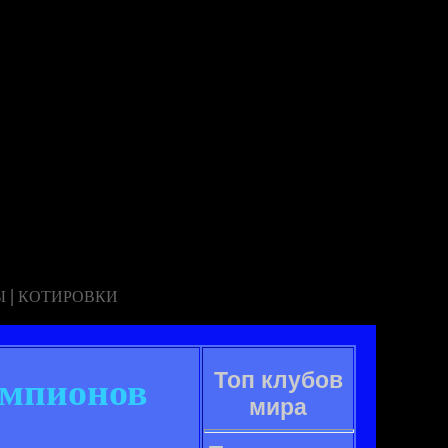
|
Ы
КОТИРОВКИ
Топ клубов
емпионов
мира