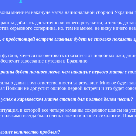
воим мнением накануне матча национальной сборной Украины 
раины добилась достаточно хорошего результата, и теперь до зав
отив серьезного соперника, но, тем не менее, не вижу ничего не
н, в предстоящей встрече главным будет не столько показать з
футбол, хочется посоветовать отказаться от подобных ожиданий
 обеспечит завоевание путевки в Бразилию.
краины будет намного легче, чем накануне первого матча с по
льно давит груз ответственности за результат. Многое будет зав
я Польши не допустит ошибок первой встречи и это будет совсе
 успех в харьковском матче станет для поляков делом чести?
ситуация, в которой все четыре команды сохраняют шансы на усп
о с поляками всегда было очень сложно в плане психологии. Пом
льшее количество проблем?