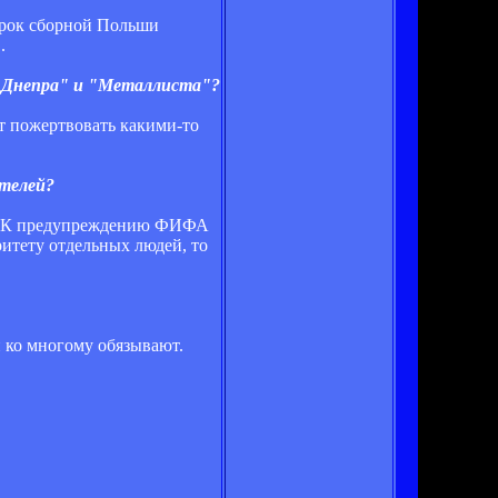
игрок сборной Польши
.
 "Днепра" и "Металлиста"?
ит пожертвовать какими-то
ителей?
ки. К предупреждению ФИФА
ритету отдельных людей, то
и ко многому обязывают.