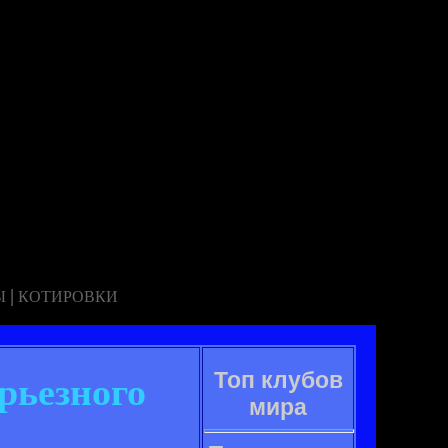
|
Ы
КОТИРОВКИ
Топ клубов
рьезного
мира