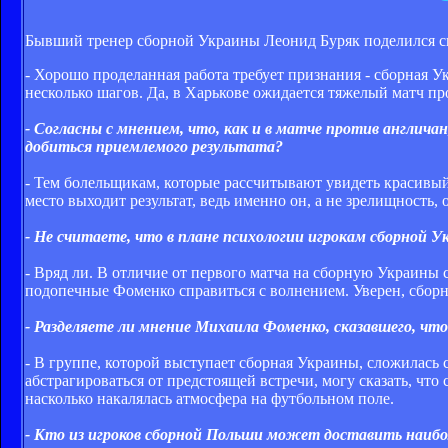
Бывший тренер сборной Украины Леонид Буряк поделился с
- Хорошо проделанная работа требует признания - сборная Ук
несколько шагов. Да, в Харькове ожидается тяжелый матч пр
- Согласны с мнением, что, как и в матче против англича
добиться приемлемого результата?
- Тем болельщикам, которые рассчитывают увидеть красивый 
место выходит результат, ведь именно он, а не зрелищность,
- Не считаете, что в плане психологии игрокам сборной У
- Вряд ли. В отличие от первого матча на сборную Украины си
подопечные Фоменко справиться с волнением. Уверен, сборна
- Разделяете ли мнение Михаила Фоменко, сказавшего, что
- В группе, которой выступает сборная Украины, сложилась 
абстрагироваться от предстоящей встречи, могу сказать, чт
насколько накалялась атмосфера на футбольном поле.
- Кто из игроков сборной Польши может доставить наибо