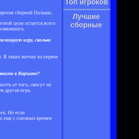
Топ игроков
против сборной Польши.
Лучшие
етной цели остается всего
сборные
возможного.
релищную игру, сколько
. В таких матчах на первое
ляками в Варшаве?
исеть от того, смогут ли
м другая игра.
ех. Но если
ню еще с союзных времен