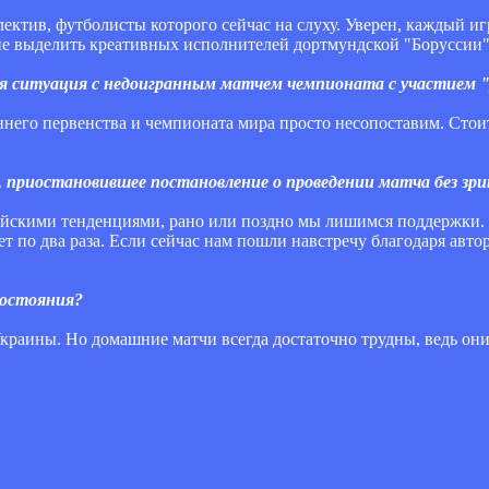
лектив, футболисты которого сейчас на слуху. Уверен, каждый 
 не выделить креативных исполнителей дортмундской "Боруссии"
ая ситуация с недоигранным матчем чемпионата с участием
еннего первенства и чемпионата мира просто несопоставим. Сто
 приостановившее постановление о проведении матча без зр
ропейскими тенденциями, рано или поздно мы лишимся поддерж
ет по два раза. Если сейчас нам пошли навстречу благодаря авто
востояния?
Украины. Но домашние матчи всегда достаточно трудны, ведь он