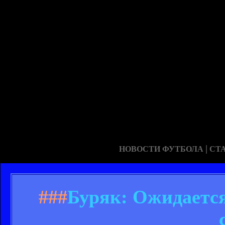
|
НОВОСТИ ФУТБОЛА
СТ
###
Буряк: Ожидается