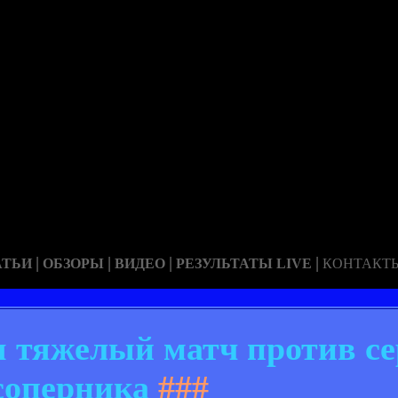
|
|
|
|
АТЬИ
ОБЗОРЫ
ВИДЕО
РЕЗУЛЬТАТЫ LIVE
КОНТАКТ
 тяжелый матч против се
соперника
###