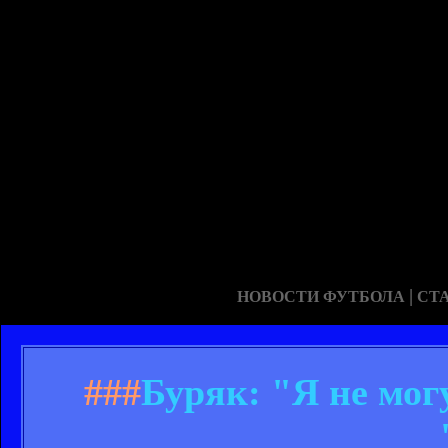
|
НОВОСТИ ФУТБОЛА
СТ
###
Буряк: "Я не мог