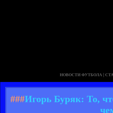
|
НОВОСТИ ФУТБОЛА
СТ
###
Игорь Буряк: То, чт
че