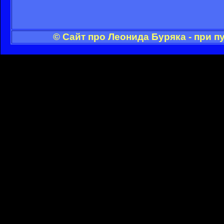
© Сайт про Леонида Буряка - при 