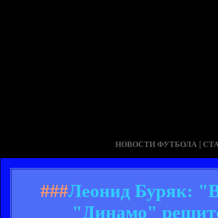
|
НОВОСТИ ФУТБОЛА
СТ
###
Леонид Буряк: "В
"Динамо" решитс