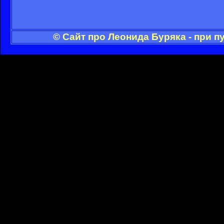
© Сайт про Леонида Буряка - при 