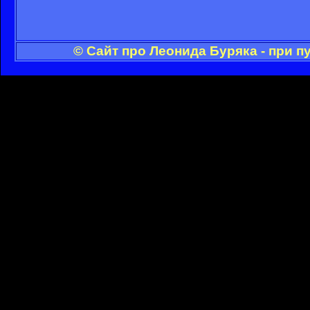
© Сайт про Леонида Буряка - при 