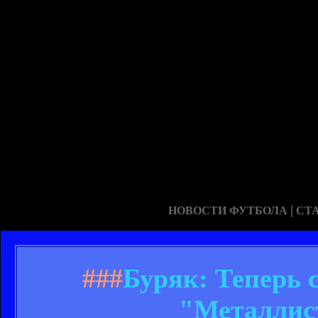
|
НОВОСТИ ФУТБОЛА
СТ
###
Буряк: Теперь с
"Металлист