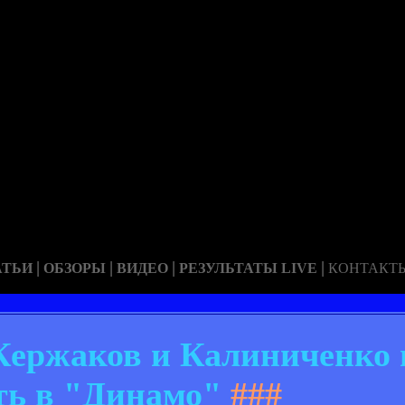
|
|
|
|
АТЬИ
ОБЗОРЫ
ВИДЕО
РЕЗУЛЬТАТЫ LIVE
КОНТАКТ
Кержаков и Калиниченко 
ть в "Динамо"
###