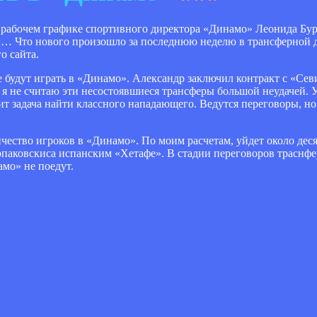
рабочем графике спортивного директора «Динамо» Леонида Буряк
ки… Что нового произошло за последнюю неделю в трансферной д
о сайта.
е будут играть в «Динамо». Александр заключил контракт с «Се
я не считаю эти несостоявшиеся трансферы большой неудачей. У
т задача найти классного нападающего. Ведутся переговоры, н
чество игроков в «Динамо». По моим расчетам, уйдет около деся
паковскиса испанским «Хетафе». В стадии переговоров траснфе
мо» не поедут.