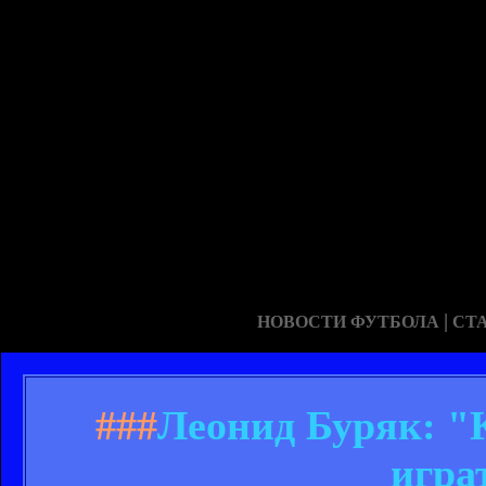
|
НОВОСТИ ФУТБОЛА
СТ
###
Леонид Буряк: "
игра