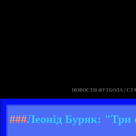
|
НОВОСТИ ФУТБОЛА
СТ
###
Леонід Буряк: "Три 