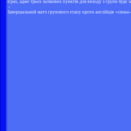
іграх, адже трьох залікових пунктів для виходу з групи буде 
-
Завершальний матч групового етапу проти англійців «синьо-ж