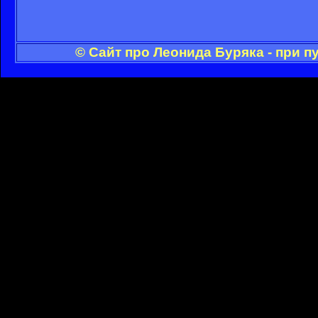
© Сайт про Леонида Буряка - при 