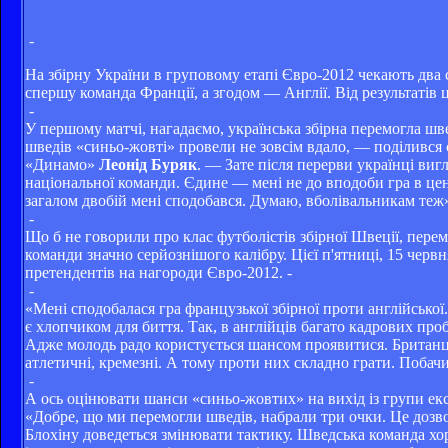
-
На збірну України в груповому етапі Євро-2012 чекають два
спершу команда Франції, а згодом — Англії. Від результатів ц
-
У першому матчі, нагадаємо, українська збірна перемогла шв
шведів «синьо-жовті» провели не зовсім вдало, — поділився 
«Динамо»
Леонід Буряк
. — Зате після перерви українці виг
національної команди. Єдине — мені не до вподоби гра в це
загалом двобій мені сподобався. Думаю, вболівальникам теж».
-
Що б не говорили про клас футболістів збірної Швеції, пере
команди значно серйознішого калібру. Цієї п'ятниці, 15 черв
претендентів на нагороди Євро-2012. -
-
«Мені сподобалася гра французької збірної проти англійськ
є хлопчиком для биття. Так, в англійців багато кадрових проб
Адже молодь радо користується шансом проявитися. Британці
атлетичні, кремезні. А тому проти них складно грати. Побачи
-
А ось оцінювати шанси «синьо-жовтих» на вихід із групи екс
«Добре, що ми перемогли шведів, набрали три очки. Це дозв
Блохіну доведеться змінювати тактику. Шведська команда хор