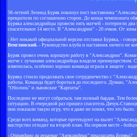
58-летний Леонид Буряк покинул пост наставника "Алексан
прекратили по соглашению сторон. До конца чемпионата об
Буряка александрийцы провели пять матчей - потерпели два
спасительное 14 место. В "Александрии" - 20 очков. От зоны 
- Нет никакой официальной версии отставки Буряка, - гово
Венглинский.
- Руководство клуба и наставник ничего не ко
Буряк провел очень хорошую работу в "Александрии". Команд
матче с лучанами александрийцы владели преимуществом. Сч
изменилась, особенно хорошо команда играла в защите - наде
Буряку стоило продолжать свое сотрудничество с "Александр
работы. Команда будет бороться до последнего. Думаю, "Але
"Оболонь" и львовские "Карпаты".
Последние не могут собраться, там полный бардак. Тем боле
ситуацию. В очередной раз пришел спаситель Дячук-Ставицки
они показали такую игру, что я даже не понял, что это было.
Среди всех команд, которые претендуют на вылет "Александ
мастерство отходит на второй план. На первом месте - бойцов
- Оправдано ли решение "Александрии" пригласить Буряка?