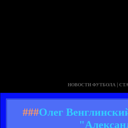
|
НОВОСТИ ФУТБОЛА
СТ
###
Олег Венглинский
"Алексан