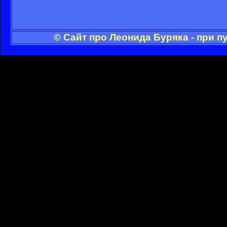
© Сайт про Леонида Буряка - при 