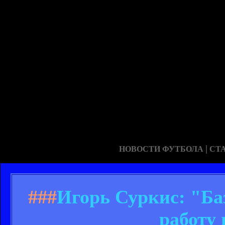
|
НОВОСТИ ФУТБОЛА
СТ
###
Игорь Суркис: "Ба
работу 