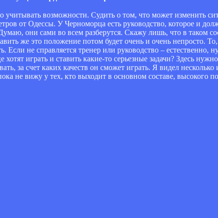
жно учитывать возможности. Судить о том, что может изменить с
етров от Одессы. У Черноморца есть руководство, которое и дол
 Думаю, они сами во всем разберутся. Скажу лишь, что в таком с
авить же это положение потом будет очень и очень непросто. То
. Если не справляется тренер или руководство – естественно, н
 хотят играть и ставить какие-то серьезные задачи? Здесь нужно
ать, за счет каких качеств он сможет играть. Я видел несколько
ока не вижу у тех, кто выходит в основном составе, высокого п