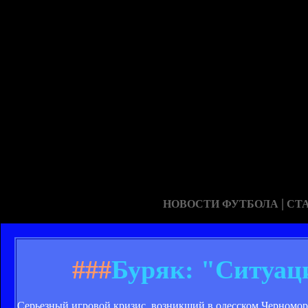
|
НОВОСТИ ФУТБОЛА
СТ
###
Буряк: "Ситуац
Серьезный игровой кризис, возникший в одесском Черноморце