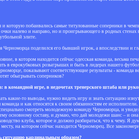
бы и которую побаивались самые титулованные соперники в чем
го очки налево и направо, но и проигрывающего в родных стена
футбольной элите.
 Черноморца поделился его бывший игрок, а впоследствии и гл
тояние, в котором находится сейчас одесская команда, весьма печ
ать в еврокубковых розыгрышах и быть в лидерах нашего футбол
рноморце, показывают соответствующие результаты - команда ве
хотят обыгрывать соперников?
а: в командной игре, в недочетах тренерского штаба или рук
елать какие-то выводы, нужно видеть игру и знать ситуацию изну
ая команда и как относятся к своим обязанностям ее исполнители.
специально смотреть молодежную команду Черноморца, и увидел, 
му основному составу, и думаю, что дай молодежи шанс – и она
ководство клуба, которое и должно разбираться, что к чему. Я д
 месту, на котором сейчас находится Черноморец. Все закономер
ь ситуацию кардинальным образом?