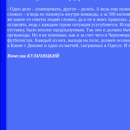
- Одно дело – планировать, другое – делать. А ведь еще ну
сложно – я ведь не нахожусь внутри команды, а за 500 килом
же какие-то советы людям сложно, да и не в моих правилах.
оставлять, ведь с каждым туром ситуация усугубляется. Испр
отставку, было вполне предсказуемым. Так оно и должно быть
оргвыводы. Но я не понимаю, как и за счет чего в Черноморце
футболистах. Каждый из них, выходя на поле, должен осознав
в Киеве с Динамо и один из матчей, сыгранных в Одессе. И п
Вячеслав КУЛЬЧИЦКИЙ