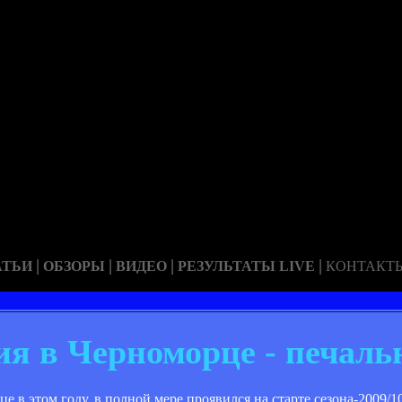
|
|
|
|
АТЬИ
ОБЗОРЫ
ВИДЕО
РЕЗУЛЬТАТЫ LIVE
КОНТАКТ
ия в Черноморце - печаль
 в этом году, в полной мере проявился на старте сезона-2009/10