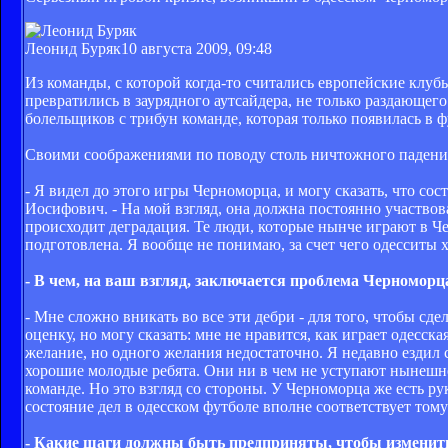
Леонид Буряк
10 августа 2009, 09:48
Из команды, с которой когда-то считались европейские клу
превратились в заурядного аутсайдера, не только раздающе
болельщиков с трибун команде, которая только появилась в 
Своими соображениями по поводу столь ничтожного падения
- Я видел до этого игры Черноморца, и могу сказать, что сос
Иосифович. - На мой взгляд, она должна постоянно участвов
происходит деградация. Те люди, которые нынче играют в Че
подготовлена. Я вообще не понимаю, за счет чего одесситы 
- В чем, на ваш взгляд, заключается проблема Черноморц
- Мне сложно вникать во все эти дебри - для того, чтобы сд
оценку, но могу сказать: мне не нравится, как играет одесск
желание, но одного желания недостаточно. Я недавно ездил 
хорошие молодые ребята. Они ни в чем не уступают нынешне
команде. Но это взгляд со стороны. У Черноморца же есть ру
состояние дел в одесском футболе вполне соответствует тому
- Какие шаги должны быть предприняты, чтобы изменит