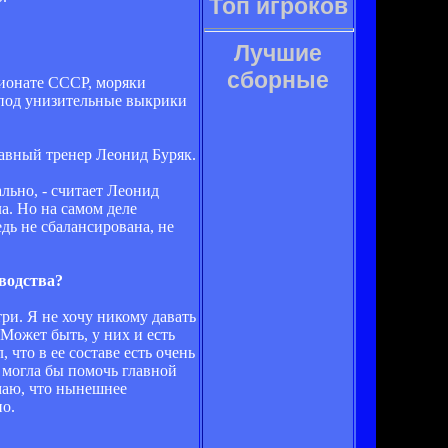
Топ игроков
Лучшие
сборные
пионате СССР, моряки
х под унизительные выкрики
авный тренер Леонид Буряк.
ально, - считает Леонид
а. Но на самом деле
дь не сбалансирована, не
оводства?
три. Я не хочу никому давать
 Может быть, у них и есть
что в ее составе есть очень
 могла бы помочь главной
умаю, что нынешнее
но.