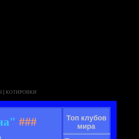
|
Ы
КОТИРОВКИ
Топ клубов
на"
###
мира
.