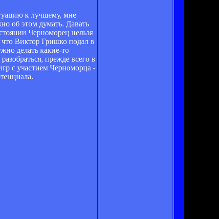
итуацию к лучшему, мне
жно об этом думать. Давать
остоянии Черноморец нельзя
, что Виктор Гришко подал в
ужно делать какие-то
 разобраться, прежде всего в
 игр с участием Черноморца -
отенциала.