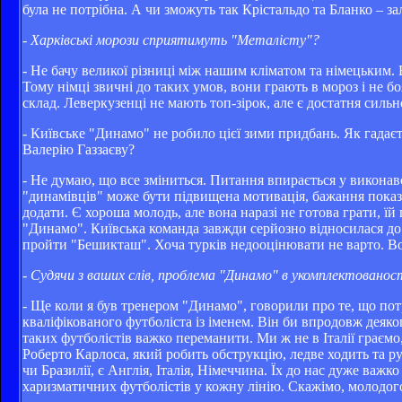
була не потрібна. А чи зможуть так Крістальдо та Бланко – за
- Харківські морози сприятимуть "Металісту"?
- Не бачу великої різниці між нашим кліматом та німецьким. В
Тому німці звичні до таких умов, вони грають в мороз і не б
склад. Леверкузенці не мають топ-зірок, але є достатня сил
- Київське "Динамо" не робило цієї зими придбань. Як гадає
Валерію Газзаєву?
- Не думаю, що все зміниться. Питання впирається у виконавс
"динамівців" може бути підвищена мотивація, бажання показ
додати. Є хороша молодь, але вона наразі не готова грати, ї
"Динамо". Київська команда завжди серйозно відносилася до 
пройти "Бешикташ". Хоча турків недооцінювати не варто. Во
- Судячи з ваших слів, проблема "Динамо" в укомплектовано
- Ще коли я був тренером "Динамо", говорили про те, що пот
кваліфікованого футболіста із іменем. Він би впродовж деяког
таких футболістів важко переманити. Ми ж не в Італії граємо
Роберто Карлоса, який робить обструкцію, ледве ходить та ру
чи Бразилії, є Англія, Італія, Німеччина. Їх до нас дуже ва
харизматичних футболістів у кожну лінію. Скажімо, молодог