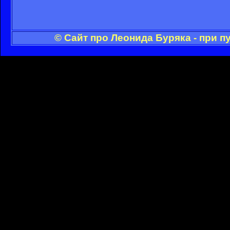
© Сайт про Леонида Буряка - при 