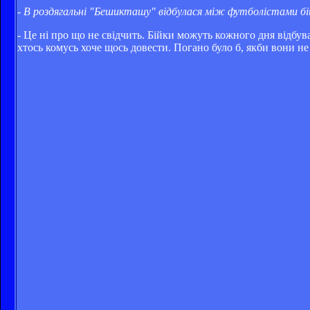
- В роздягальні "Бешикташу" відбулася між футболістами бі
- Це ні про що не свідчить. Бійки можуть кожного дня відбув
хтось комусь хоче щось довести. Погано було б, якби вони не