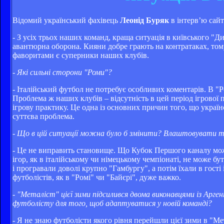
Відомий український фахівець
Леонід Буряк
в інтерв’ю сайт
- З усіх трьох наших команд, краща ситуація в київського "Д
авантюрна оборона. Кияни добре грають на контратаках, том
фаворитами є суперники наших клубів.
- Які сильні сторони "Роми"?
- Італійський футбол не потребує особливих коментарів. В "Ро
Проблема ж наших клубів – відсутність в цей період ігрової 
ігрову практику. Це одна із основних причин того, що україн
суттєва проблема.
- Що в цій ситуації можна було б змінити? Влаштовувати тур
- Це не виправить становище. Що Кубок Першого каналу може
ігор, як в італійському чи німецькому чемпіонаті, не може б
і програвали доволі крупно "Гамбургу", а потім їхали в гості
футболістів, як в "Ромі" чи "Байєрі", дуже важко.
- "Металіст" цієї зими підсилився двома виконавцями із Арг
футболісту для того, щоб адаптуватися у новій команді?
- Я не знаю футболісти якого рівня перейшли цієї зими в "Ме