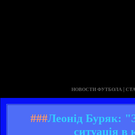
|
НОВОСТИ ФУТБОЛА
СТ
###
Леонід Буряк: "
ситуація в