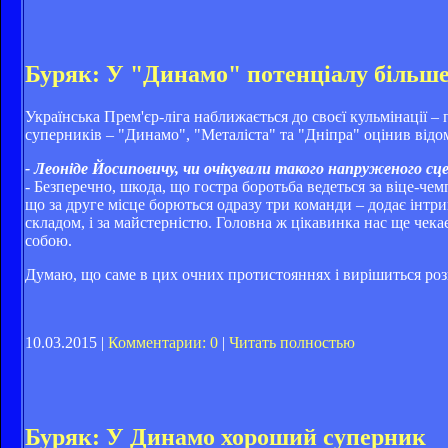
Буряк: У "Динамо" потенціалу більше
Українська Прем'єр-ліга наближається до своєї кульмінації – 
суперників – "Динамо", "Металіста" та "Дніпра" оцінив відо
- Леоніде Йосиповичу, чи очікували такого напруженого сце
- Безперечно, шкода, що гостра боротьба ведеться за віце-чем
що за друге місце борються одразу три команди – додає інтри
складом, і за майстерністю. Головна ж цікавинка нас ще чека
собою.
Думаю, що саме в цих очних протистояннях і вирішиться розпо
10.03.2015 |
Комментарии: 0
|
Читать полностью
Буряк: У Динамо хороший суперник