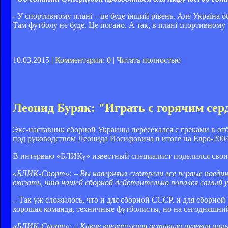
- У спортивному плані – це буде інший рівень. Але Україна 
Там футболу не буде. Це погано. А так, в плані спортивному
10.03.2015 |
Комментарии: 0
|
Читать полностью
Леонид Буряк: "Играть с горячим серд
Экс-наставник сборной Украины пересекался с греками в отбо
под руководством Леонида Иосифовича в итоге на Евро-2004
В интервью «БЛИКу» известный специалист поделился своим
«БЛИК-Спорт»: – Вы наверняка смотрели все первые поедин
сказать, что нашей сборной действительно попался самый 
– Так уж сложилось, что и для сборной СССР, и для сборно
хорошая команда, техничные футболисты, но на сегодняшний
«БЛИК-Спорт»: – Какие впечатления оставила нулевая ничь