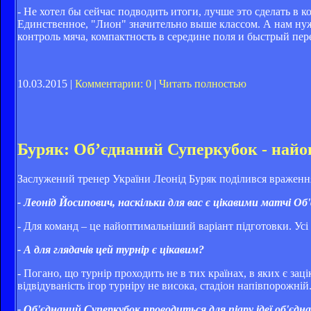
- Не хотел бы сейчас подводить итоги, лучше это сделать в 
Единственное, "Лион" значительно выше классом. А нам нужн
контроль мяча, компактность в середине поля и быстрый пер
10.03.2015 |
Комментарии: 0
|
Читать полностью
Буряк: Об’єднаний Суперкубок - найо
Заслужений тренер України Леонід Буряк поділився враження
- Леонід Йосипович, наскільки для вас є цікавими матчі Об
- Для команд – це найоптимальніший варіант підготовки. Усі
- А для глядачів цей турнір є цікавим?
- Погано, що турнір проходить не в тих країнах, в яких є заці
відвідуваність ігор турніру не висока, стадіон напівпорожній
- Об'єднаний Суперкубок проводиться для піару ідеї об'є