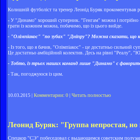
Колишній футболіст та тренер Леонід Буряк прокоментував р
- У "Динамо" хороший суперник. "Генгам" можна і потрібно о
грати із кожним можна, побачимо, що із цього вийде.
- "Олімпіакос" "по зубах" "Дніпру"? Можна сказати, що к
- Із того, що я бачив, "Олімпіакос" - це достатньо сильний су
Це достатньо амбіційний колектив. Десь на рівні "Реалу", "
- Тобто, із трьох наших команд лише "Динамо" є фаворит
- Так, погоджуюся із цим.
10.03.2015 |
Комментарии: 0
|
Читать полностью
Леонид Буряк: "Группа непростая, но
Спецкор "СЭ" побеседовал с выдающимся советским полуз