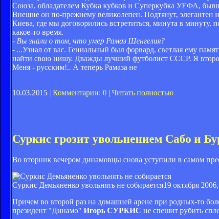
Союза, обладателем Кубка кубков и Суперкубка УЕФА, быв
Внешне он по-прежнему великолепен. Подтянут, элегантен и 
Киева, где мы договорились встретиться, минута в минуту, 
какое-то время.
- Вы знали о том, что умер Рамаз Шенгелия?
- ...Узнал от вас. Гениальный был форвард, светлая ему пам
найти свою нишу. Дважды лучший футболист СССР. Я второй
Меня - русским!.. А теперь Рамаза не
10.03.2015 |
Комментарии: 0
|
Читать полностью
Суркис грозит увольнением Сабо и Бу
Во вторник вечером динамовцы снова уступили в самом пре
Суркис Демьяненко увольнять не собирается
19 октября 2006,
Причем во второй раз на домашней арене при родных-то боле
президент "Динамо"
Игорь СУРКИС
не спешит рубить спле