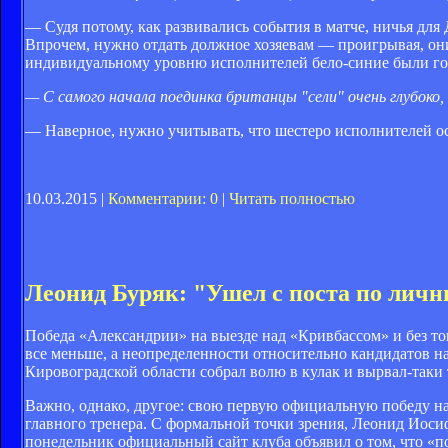
— Судя потому, как развива­лись события в матче, ничья дл
Впрочем, нужно отдать долж­ное хозяевам — проигрывая, они
индивидуальному уровню ис­полнителей бело-синие были го
— С самого начала поедин­ка британцы "сели" очень глубоко
— Наверное, нужно учиты­вать, что шестеро исполнителей осн
10.03.2015 |
Комментарии: 0
|
Читать полностью
Леонид Буряк: "Ушел с поста по лич
Победа «Александрии» на выезде над «Кривбассом» и без тог
все меньше, а неопределенности относительно кандидатов на
Кировоградской области собрал волю в кулак и вырвал-так
Важно, однако, другое: свою первую официальную победу на
главного тренера. С формальной точки зрения, Леонид Иосиф
понедельник официальный сайт клуба объявил о том, что «