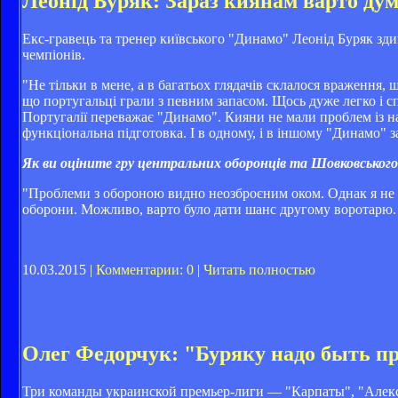
Леонід Буряк: Зараз киянам варто ду
Екс-гравець та тренер київського "Динамо" Леонід Буряк зд
чемпіонів.
"Не тільки в мене, а в багатьох глядачів склалося враження,
що португальці грали з певним запасом. Щось дуже легко і с
Португалії переважає "Динамо". Кияни не мали проблем із нас
функціональна підготовка. І в одному, і в іншому "Динамо" з
Як ви оціните гру центральних оборонців та Шовковськог
"Проблеми з обороною видно неозброєним оком. Однак я не б
оборони. Можливо, варто було дати шанс другому воротарю.
10.03.2015 |
Комментарии: 0
|
Читать полностью
Олег Федорчук: "Буряку надо быть п
Три команды украинской премьер-лиги — "Карпаты", "Алек