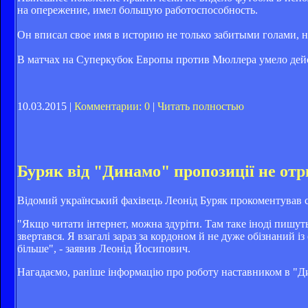
на опережение, имел большую работоспособность.
Он вписал свое имя в историю не только забитыми голами, н
В матчах на Суперкубок Европы против Мюллера умело дей
10.03.2015 |
Комментарии: 0
|
Читать полностью
Буряк від "Динамо" пропозиції не от
Відомий український фахівець Леонід Буряк прокоментував с
"Якщо читати інтернет, можна здуріти. Там таке іноді пишут
звертався. Я взагалі зараз за кордоном й не дуже обізнаний і
більше", - заявив Леонід Йосипович.
Нагадаємо, раніше інформацію про роботу наставником в "Д