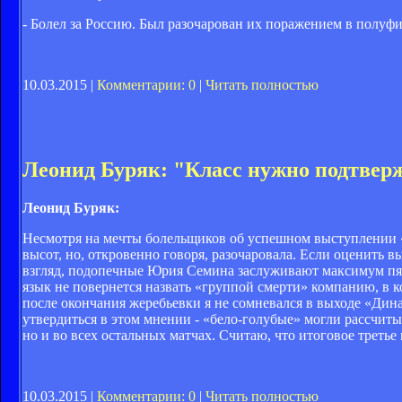
- Болел за Россию. Был разочарован их поражением в полуф
10.03.2015 |
Комментарии: 0
|
Читать полностью
Леонид Буряк: "Класс нужно подтвер
Леонид Буряк:
Несмотря на мечты болельщиков об успешном выступлении 
высот, но, откровенно говоря, разочаровала. Если оценить в
взгляд, подопечные Юрия Семина заслуживают максимум пят
язык не повернется назвать «группой смерти» компанию, в 
после окончания жеребьевки я не сомневался в выходе «Дин
утвердиться в этом мнении - «бело-голубые» могли рассчиты
но и во всех остальных матчах. Считаю, что итоговое третье
10.03.2015 |
Комментарии: 0
|
Читать полностью