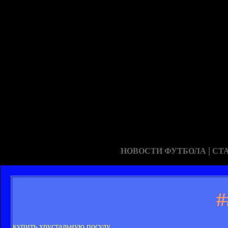
|
НОВОСТИ ФУТБОЛА
СТ
#
купить хрустальную посуду