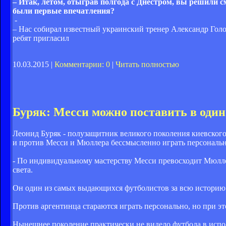
– Итак, летом, отыграв полгода с Днестром, вы решили с
были первые впечатления?
-
– Нас собирал известный украинский тренер Александр Голо
ребят пригласил
10.03.2015 |
Комментарии: 0
|
Читать полностью
Буряк: Месси можно поставить в один
Леонид Буряк - полузащитник великого поколения киевског
и против Месси и Мюллера бессмысленно играть персональн
- По индивидуальному мастерству Месси превосходит Мюллер
света.
Он один из самых выдающихся футболистов за всю историю ф
Против аргентинца стараются играть персонально, но при эт
Нынешнее поколение практически не видело футбола в испол