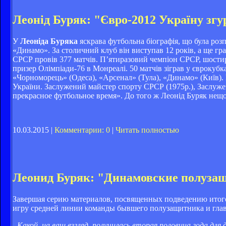
Леонід Буряк: "Євро-2012 Україну згур
У
Леоніда Буряка
яскрава футбольна біографія, що була розп
«Динамо». За столичний клуб він виступав 12 років, а ще гр
СРСР провів 377 матчів. П’ятиразовий чемпіон СРСР, шости
призер Олімпіади-76 в Монреалі. 50 матчів зіграв у єврокуб
«Чорноморець» (Одеса), «Арсенал» (Тула), «Динамо» (Київ). 
України. Заслужений майстер спорту СРСР (1975р.), Заслужен
прекрасное футбольное время». До того ж Леонід Буряк нещод
10.03.2015 |
Комментарии: 0
|
Читать полностью
Леонид Буряк: "Динамовские полуза
Завершая серию материалов, посвященных подведению итог
игру средней линии команды бывшего полузащитника и гла
- Какой, на ваш взгляд, получилась вторая половина года дл